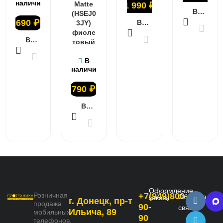
наличии
Matte
1 990
₽
В КОРЗИНУ
(HSEJ0
690
₽
В КОРЗИНУ
3JY)
фиоле
В КОРЗИНУ
товый
В
наличии
790
₽
В КОРЗИНУ
Оформление
Розничная
+7(949)800-
Обратная
заказа
г. Донецк, пр-т
продажа
90-
связь
Ильича, 89
мобильных
90
телефонов,