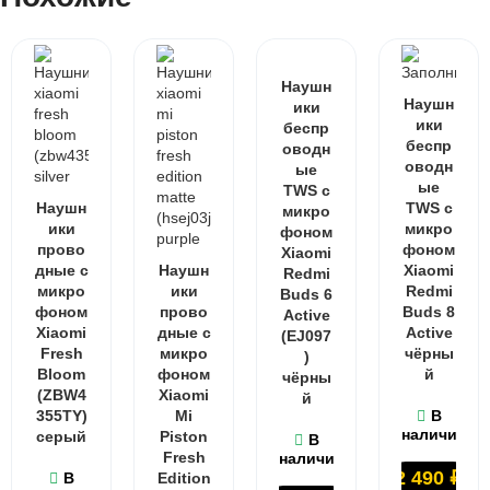
Наушн
Наушн
ики
ики
беспр
беспр
оводн
оводн
ые
ые
TWS с
Наушн
TWS с
микро
ики
микро
фоном
прово
фоном
Xiaomi
дные с
Наушн
Xiaomi
Redmi
микро
ики
Redmi
Buds 6
фоном
прово
Buds 8
Active
Xiaomi
дные с
Active
(EJ097
Fresh
микро
чёрны
)
Bloom
фоном
й
чёрны
(ZBW4
Xiaomi
й
355TY)
Mi
В
наличии
серый
Piston
В
Fresh
наличии
2 490
₽
В
Edition