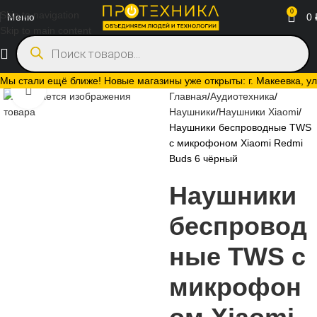
0
Skip to navigation
Меню
0
Skip to main content
Мы стали ещё ближе! Новые магазины уже открыты: г. Макеевка, ул.
Нажмите, чтобы увеличить
Главная
Аудиотехника
Наушники
Наушники Xiaomi
Наушники беспроводные TWS
с микрофоном Xiaomi Redmi
Buds 6 чёрный
Наушники
беспровод
ные TWS с
микрофон