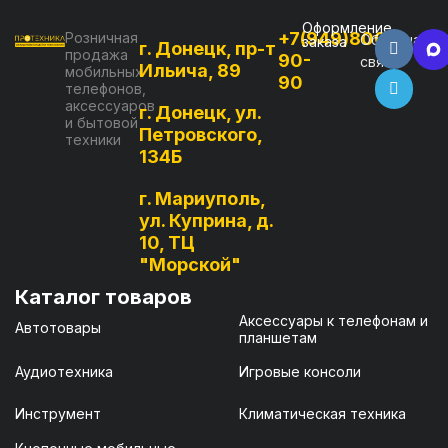
Оформление
+7(949)800-
Розничная
Обратная
заказа
г. Донецк, пр-т
продажа
90-
связь
Ильича, 89
мобильных
90
телефонов,
аксессуаров
г. Донецк, ул.
и бытовой
Петровского,
техники
134Б
г. Мариуполь,
ул. Куприна, д.
10, ТЦ
"Морской"
Каталог товаров
Аксессуары к телефонам и
Автотовары
планшетам
Аудиотехника
Игровые консоли
Инструмент
Климатическая техника