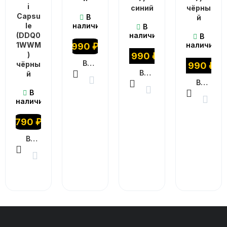
i
синий
чёрны
Capsu
В
й
le
наличии
В
(DDQ0
наличии
В
1WWM
наличии
990
₽
)
1 990
₽
В КОРЗИНУ
чёрны
1 990
₽
В КОРЗИНУ
й
В КОРЗИНУ
В
наличии
790
₽
В КОРЗИНУ