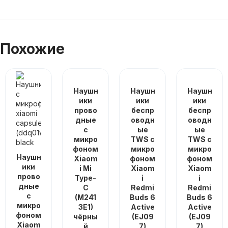
Похожие
Наушн
Наушн
Наушн
ики
ики
ики
прово
беспр
беспр
дные
оводн
оводн
с
ые
ые
микро
TWS с
TWS с
фоном
микро
микро
Наушн
Xiaom
фоном
фоном
ики
i Mi
Xiaom
Xiaom
прово
Type-
i
i
дные
C
Redmi
Redmi
с
(M241
Buds 6
Buds 6
микро
3E1)
Active
Active
фоном
чёрны
(EJ09
(EJ09
Xiaom
й
7)
7)