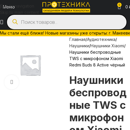
0
Skip to navigation
Меню
0
Skip to main content
Мы стали ещё ближе! Новые магазины уже открыты: г. Макеевка, 
Главная
Аудиотехника
Наушники
Наушники Xiaomi
Наушники беспроводные
TWS с микрофоном Xiaomi
Redmi Buds 8 Active чёрный
Наушники
Нажмите, чтобы увеличить
беспровод
ные TWS с
микрофон
ом Xiaomi