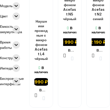
микро
микро
фоном
фоном
Модель
Acefas
Acefas
t N5
t N2
Цвет
чёрный
синий
Наушн
ики
Емкость
В
В
провод
аккумулятора
наличии
наличии
ные с
микро
1 990
₽
2 190
₽
Время
фоном
работы
Acefas
В КОРЗИНУ
В КОРЗИНУ
t L4
Конструкция
чёрный
В
Импеданс
наличии
Беспроводные
990
₽
интерфейсы
В КОРЗИНУ