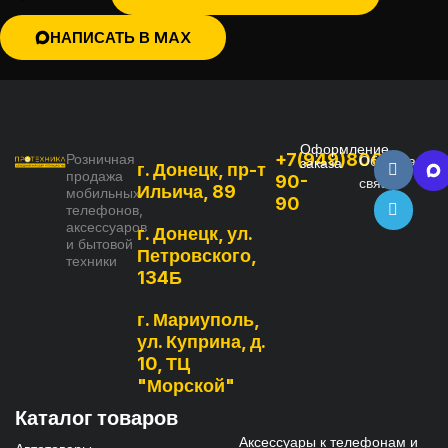
НАПИСАТЬ В MAX
Оформление
+7(949)800-
Розничная
Обратная
заказа
г. Донецк, пр-т
продажа
90-
связь
Ильича, 89
мобильных
90
телефонов,
аксессуаров
г. Донецк, ул.
и бытовой
Петровского,
техники
134Б
г. Мариуполь,
ул. Куприна, д.
10, ТЦ
"Морской"
Каталог товаров
Аксессуары к телефонам и