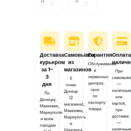
Доставка
Самовывоз
Гарантия
Оплата
курьером
из
налич
Обслуживание
за 1–
магазинов
в
При
3
сервисных
самовыво
5
центрах,
дня
—
точек:
срок
наличны
Донецк
По
по
или
(2
Донецку,
паспорту
картой,
магазина),
Макеевке,
товара
при
Макеевка,
Мариуполю
доставке
Мариуполь
и всем
—
и
городам
наличны
Шахтерск