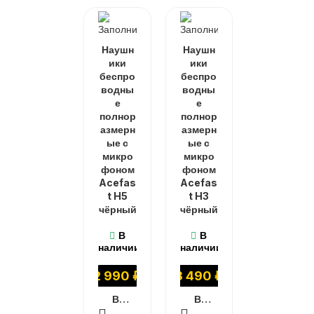
Наушн
Наушн
ики
ики
беспро
беспро
водны
водны
е
е
полнор
полнор
азмерн
азмерн
ые с
ые с
микро
микро
фоном
фоном
Acefas
Acefas
t H5
t H3
чёрный
чёрный
В
В
наличии
наличии
2 990
₽
3 490
₽
В КОРЗИНУ
В КОРЗИНУ