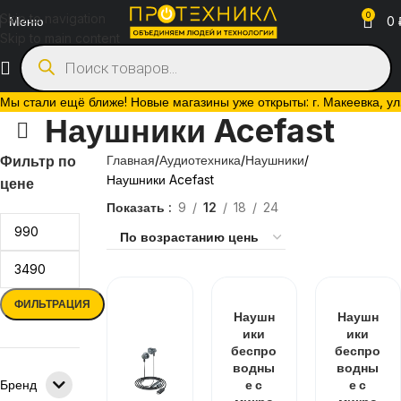
0
Skip to navigation
Меню
0
Skip to main content
Мы стали ещё ближе! Новые магазины уже открыты: г. Макеевка, ул. 
Наушники Acefast
Фильтр по
Главная
Аудиотехника
Наушники
Наушники Acefast
цене
Показать
9
12
18
24
ФИЛЬТРАЦИЯ
Наушн
Наушн
ики
ики
беспро
беспро
водны
водны
Бренд
е с
е с