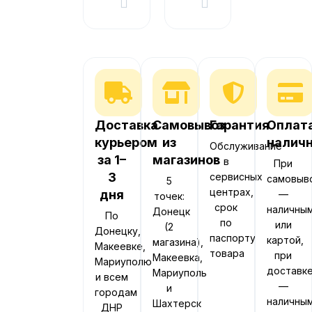
Доставка
Самовывоз
Гарантия
Оплат
курьером
из
налич
Обслуживание
за 1–
магазинов
в
При
3
сервисных
самовыв
5
центрах,
дня
—
точек:
срок
наличны
Донецк
По
по
или
(2
Донецку,
паспорту
картой,
магазина),
Макеевке,
товара
при
Макеевка,
Мариуполю
доставк
Мариуполь
и всем
—
и
городам
наличны
Шахтерск
ДНР