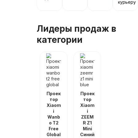
курьеру
Лидеры продаж в
категории
Проек
Проек
тор
тор
Xiaom
Xiaom
i
i
Wanb
ZEEM
o T2
R Z1
Free
Mini
Global
Синий