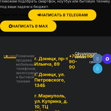
Поможем подобрать смартфон, ноутбук или бытовую технику
под ваши задачи и бюджет.
Обратная связь
НАПИСАТЬ В TELEGRAM
НАПИСАТЬ В MAX
Оформление
+7(949)800-
Розничная
Обратная
заказа
г. Донецк, пр-т
продажа
90-
связь
Ильича, 89
мобильных
90
телефонов,
аксессуаров
г. Донецк, ул.
и бытовой
Петровского,
техники
134Б
г. Мариуполь,
ул. Куприна, д.
10, ТЦ