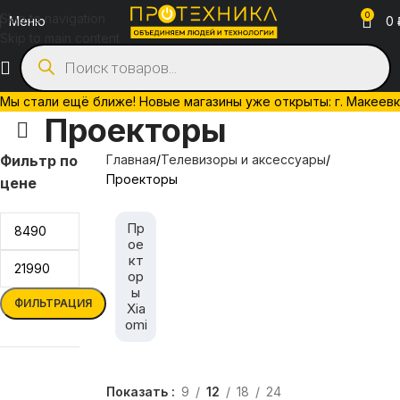
0
Skip to navigation
Меню
0
Skip to main content
Мы стали ещё ближе! Новые магазины уже открыты: г. Макеевка, 
Проекторы
Фильтр по
Главная
Телевизоры и аксессуары
Проекторы
цене
Пр
ое
кт
ор
ы
ФИЛЬТРАЦИЯ
Xia
omi
Показать
9
12
18
24