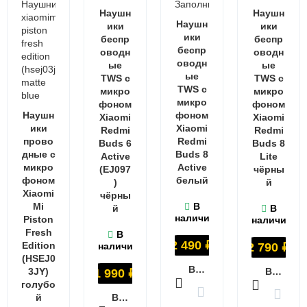
Наушн
Наушн
Наушн
ики
ики
ики
беспр
беспр
беспр
оводн
оводн
оводн
ые
ые
ые
TWS с
TWS с
TWS с
микро
микро
микро
фоном
фоном
Наушн
фоном
Xiaomi
Xiaomi
ики
Xiaomi
Redmi
Redmi
прово
Redmi
Buds 6
Buds 8
дные с
Buds 8
Active
Lite
микро
Active
(EJ097
чёрны
фоном
белый
)
й
Xiaomi
чёрны
Mi
В
й
В
наличии
Piston
наличии
Fresh
В
2 490
₽
Edition
наличии
2 790
₽
(HSEJ0
В КОРЗИНУ
3JY)
В КОРЗИНУ
1 990
₽
голубо
й
В КОРЗИНУ