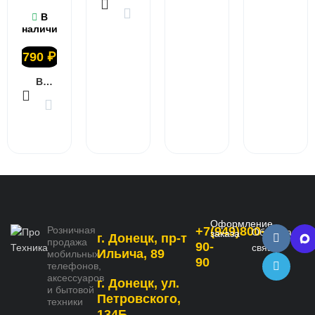
В
наличии
790
₽
В КОРЗИНУ
Оформление
Розничная
+7(949)800-
Обратная
заказа
г. Донецк, пр-т
продажа
90-
связь
Ильича, 89
мобильных
90
телефонов,
аксессуаров
г. Донецк, ул.
и бытовой
Петровского,
техники
134Б