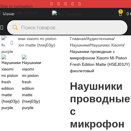
Skip to navigation
0
Skip to main content
Меню
0
Главная
Аудиотехника
Нажмите, чтобы увеличить
Наушники
Наушники Xiaomi
Наушники проводные с
микрофоном Xiaomi Mi Piston
Fresh Edition Matte (HSEJ03JY)
фиолетовый
Наушники
проводные
с
микрофон