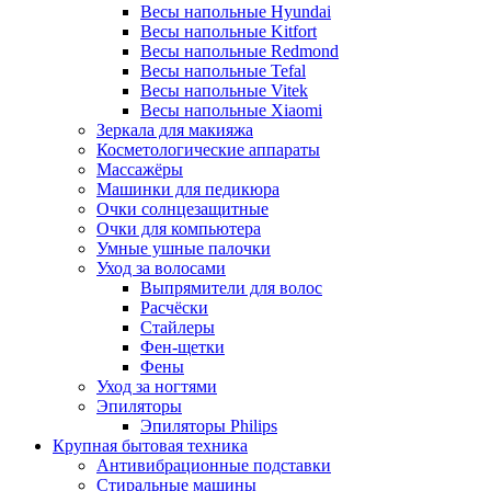
Весы напольные Hyundai
Весы напольные Kitfort
Весы напольные Redmond
Весы напольные Tefal
Весы напольные Vitek
Весы напольные Xiaomi
Зеркала для макияжа
Косметологические аппараты
Массажёры
Машинки для педикюра
Очки cолнцезащитные
Очки для компьютера
Умные ушные палочки
Уход за волосами
Выпрямители для волос
Расчёски
Стайлеры
Фен-щетки
Фены
Уход за ногтями
Эпиляторы
Эпиляторы Philips
Крупная бытовая техника
Антивибрационные подставки
Стиральные машины