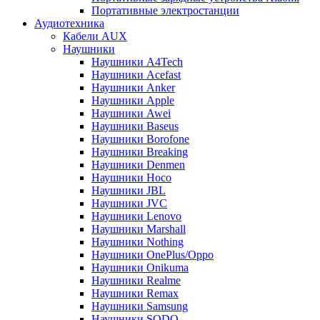
Портативные электростанции
Аудиотехника
Кабели AUX
Наушники
Наушники A4Tech
Наушники Acefast
Наушники Anker
Наушники Apple
Наушники Awei
Наушники Baseus
Наушники Borofone
Наушники Breaking
Наушники Denmen
Наушники Hoco
Наушники JBL
Наушники JVC
Наушники Lenovo
Наушники Marshall
Наушники Nothing
Наушники OnePlus/Oppo
Наушники Onikuma
Наушники Realme
Наушники Remax
Наушники Samsung
Наушники SODO