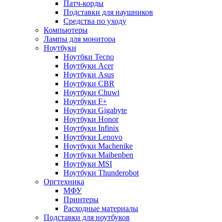
Патч-корды
Подставки для наушников
Средства по уходу
Компьютеры
Лампы для монитора
Ноутбуки
Ноутбки Tecno
Ноутбуки Acer
Ноутбуки Asus
Ноутбуки CBR
Ноутбуки Chuwi
Ноутбуки F+
Ноутбуки Gigabyte
Ноутбуки Honor
Ноутбуки Infinix
Ноутбуки Lenovo
Ноутбуки Machenike
Ноутбуки Maibenben
Ноутбуки MSI
Ноутбуки Thunderobot
Оргтехника
МФУ
Принтеры
Расходные материалы
Подставки для ноутбуков