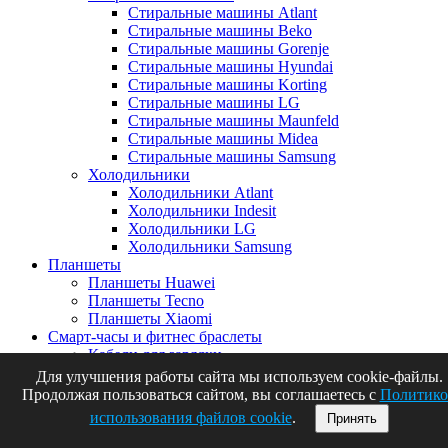
Стиральные машины Atlant
Стиральные машины Beko
Стиральные машины Gorenje
Стиральные машины Hyundai
Стиральные машины Korting
Стиральные машины LG
Стиральные машины Maunfeld
Стиральные машины Midea
Стиральные машины Samsung
Холодильники
Холодильники Atlant
Холодильники Indesit
Холодильники LG
Холодильники Samsung
Планшеты
Планшеты Huawei
Планшеты Tecno
Планшеты Xiaomi
Смарт-часы и фитнес браслеты
Кабели для зарядки
Ремешки для фитнес браслетов
Для улучшения работы сайта мы используем cookie-файлы.
Ремешки для часов
Продолжая пользоваться сайтом, вы соглашаетесь с
Политико
Ремешки для Apple Watch
использования файлов cookie
.
Принять
Ремешки для часов 20mm
Ремешки для часов 22mm