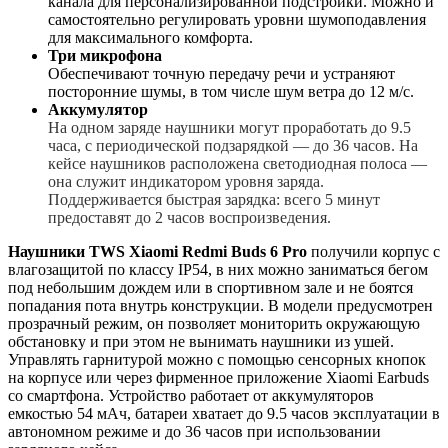
канала для персонализированной подстройки. Можно и
самостоятельно регулировать уровни шумоподавления
для максимального комфорта.
Три микрофона
Обеспечивают точную передачу речи и устраняют
посторонние шумы, в том числе шум ветра до 12 м/с.
Аккумулятор
На одном заряде наушники могут проработать до 9.5
часа, с периодической подзарядкой — до 36 часов. На
кейсе наушников расположена светодиодная полоса —
она служит индикатором уровня заряда.
Поддерживается быстрая зарядка: всего 5 минут
предоставят до 2 часов воспроизведения.
Наушники TWS Xiaomi Redmi Buds 6 Pro
получили корпус с
влагозащитой по классу IP54, в них можно заниматься бегом
под небольшим дождем или в спортивном зале и не боятся
попадания пота внутрь конструкции. В модели предусмотрен
прозрачный режим, он позволяет мониторить окружающую
обстановку и при этом не вынимать наушники из ушей.
Управлять гарнитурой можно с помощью сенсорных кнопок
на корпусе или через фирменное приложение Xiaomi Earbuds
со смартфона. Устройство работает от аккумуляторов
емкостью 54 мАч, батареи хватает до 9.5 часов эксплуатации в
автономном режиме и до 36 часов при использовании