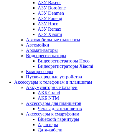
АЗУ Baseus
АЗУ Borofone
АЗУ Denmen
АЗУ Foneng
АЗУ Hoco
АЗУ Remax
АЗУ Xiaomi
Автомобильные пылесосы
Автомойки
Ароматизаторы
Видеорегистраторы
Видеорегистраторы Hoco
Видеорегистраторы Xiaomi
Компрессоры
Пуско-зарядные устройства
Аксессуары к телефонам и планшетам
Аккумуляторные батареи
АКБ Grand
АКБ NTM
Аксессуары для планшетов
Чехлы для планшетов
Аксессуары к смартфонам
Bluetooth-гарнитуры
Адаптеры
Дата-кабели