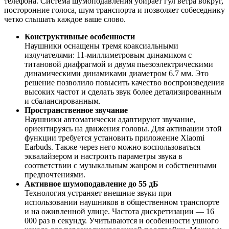
телефона. Система шумоподавления убирает гул ветра вокруг,
посторонние голоса, шум транспорта и позволяет собеседнику
четко слышать каждое ваше слово.
Конструктивные особенности
Наушники оснащены тремя коаксиальными
излучателями: 11-миллиметровым динамиком с
титановой диафрагмой и двумя пьезоэлектрическими
динамическими динамиками диаметром 6.7 мм. Это
решение позволило повысить качество воспроизведения
высоких частот и сделать звук более детализированным
и сбалансированным.
Пространственное звучание
Наушники автоматически адаптируют звучание,
ориентируясь на движения головы. Для активации этой
функции требуется установить приложение Xiaomi
Earbuds. Также через него можно воспользоваться
эквалайзером и настроить параметры звука в
соответствии с музыкальным жанром и собственными
предпочтениями.
Активное шумоподавление до 55 дБ
Технология устраняет внешние звуки при
использовании наушников в общественном транспорте
и на оживленной улице. Частота дискретизации — 16
000 раз в секунду. Учитываются и особенности ушного