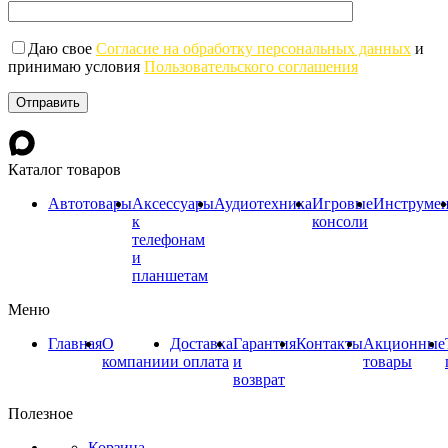
Даю свое
Согласие на обработку персональных данных
и
принимаю условия
Пользовательского соглашения
Каталог товаров
Автотовары
Аксессуары
Аудиотехника
Игровые
Инструме
к
консоли
телефонам
и
планшетам
Меню
Главная
О
Доставка
Гарантия
Контакты
Акционные
компании
и оплата
и
товары
возврат
Полезное
Корзина