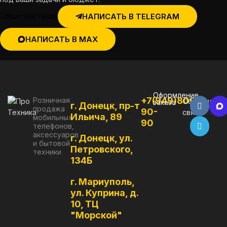
Обратная связь
НАПИСАТЬ В TELEGRAM
НАПИСАТЬ В MAX
Оформление
+7(949)800-
Розничная
Обратная
заказа
г. Донецк, пр-т
продажа
90-
связь
Ильича, 89
мобильных
90
телефонов,
аксессуаров
г. Донецк, ул.
и бытовой
Петровского,
техники
134Б
г. Мариуполь,
ул. Куприна, д.
10, ТЦ
"Морской"