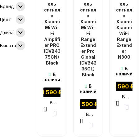
ель
ель
ель
Бренд
сигнал
сигнал
сигнал
а
а
а
Цвет
Xiaomi
Xiaomi
Xiaomi
Mi Wi-
Mi Wi-
Xiaomi
Длина
Fi
Fi
WiFi
Amplifi
Range
Range
er PRO
Extend
Extend
Высота
(DVB43
er Pro
er
75CN)
Global
N300
Black
(DVB42
В
35GL)
наличии
В
Black
наличии
1 590
₽
В
наличии
1 590
₽
В КОРЗИНУ
В КОРЗИНУ
1 590
₽
В КОРЗИНУ