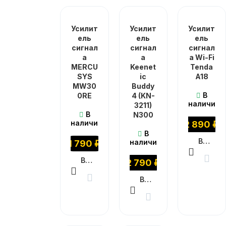
Усилит
Усилит
Усилит
ель
ель
ель
сигнал
сигнал
сигнал
а
а
а Wi-Fi
MERCU
Keenet
Tenda
SYS
ic
A18
MW30
Buddy
В
0RE
4 (KN-
наличии
3211)
В
N300
наличии
2 890
₽
В
В КОРЗИНУ
наличии
1 790
₽
В КОРЗИНУ
2 790
₽
В КОРЗИНУ