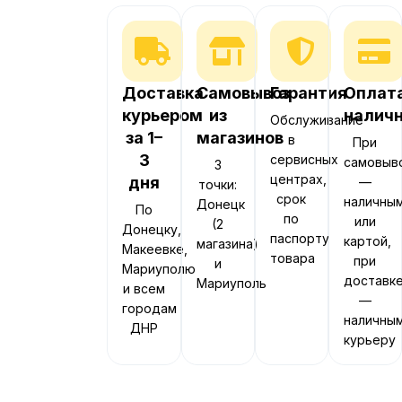
Доставка
Самовывоз
Гарантия
Оплат
курьером
из
налич
Обслуживание
за 1–
магазинов
в
При
3
сервисных
самовыв
3
центрах,
дня
—
точки:
срок
наличны
Донецк
По
по
или
(2
Донецку,
паспорту
картой,
магазина)
Макеевке,
товара
при
и
Мариуполю
доставк
Мариуполь
и всем
—
городам
наличны
ДНР
курьеру