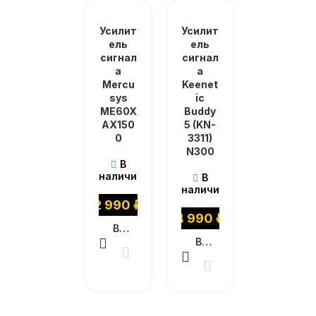
Усилит
Усилит
ель
ель
сигнал
сигнал
а
а
Mercu
Keenet
sys
ic
ME60X
Buddy
AX150
5 (KN-
0
3311)
N300
В
наличии
В
наличии
2 990
₽
4 990
₽
В КОРЗИНУ
В КОРЗИНУ