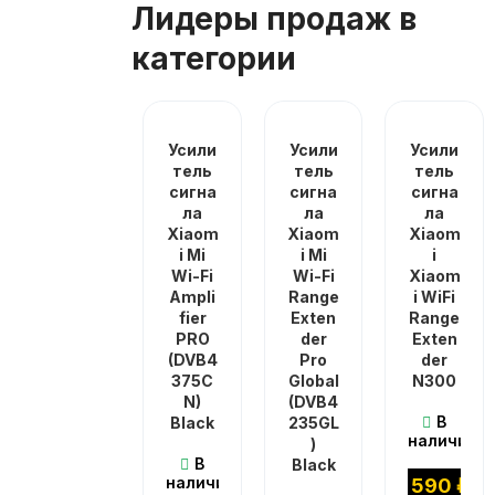
Лидеры продаж в
категории
Усили
Усили
Усили
тель
тель
тель
сигна
сигна
сигна
ла
ла
ла
Xiaom
Xiaom
Xiaom
i Mi
i Mi
i
Wi-Fi
Wi-Fi
Xiaom
Ampli
Range
i WiFi
fier
Exten
Range
PRO
der
Exten
(DVB4
Pro
der
375C
Global
N300
N)
(DVB4
В
Black
235GL
наличии
)
В
Black
наличии
1 590
₽