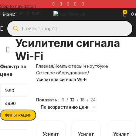
Skip to navigation
Skip to main content
0
Меню
0
Усилители сигнала
Wi-Fi
Фильтр по
Главная
Компьютеры и ноутбуки
Сетевое оборудование
цене
Усилители сигнала Wi-Fi
Показать
9
12
18
24
ФИЛЬТРАЦИЯ
Усилит
Усилит
Усилит