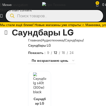
0
Меню
0
Skip to navigation
Skip to main content
Мы стали ещё ближе! Новые магазины уже открыты: г. Макеевка, ул. 
Саундбары LG
Главная
Аудиотехника
Саундбары
Саундбары LG
Показать
9
12
18
24
Саундб
ар LG