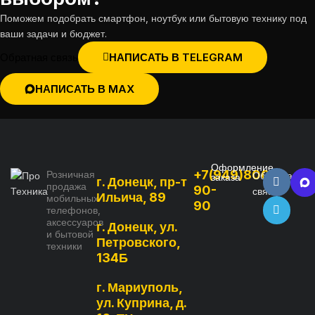
Поможем подобрать смартфон, ноутбук или бытовую технику под
ваши задачи и бюджет.
Обратная связь
НАПИСАТЬ В TELEGRAM
НАПИСАТЬ В MAX
Оформление
+7(949)800-
Розничная
Обратная
заказа
г. Донецк, пр-т
продажа
90-
связь
Ильича, 89
мобильных
90
телефонов,
аксессуаров
г. Донецк, ул.
и бытовой
Петровского,
техники
134Б
г. Мариуполь,
ул. Куприна, д.