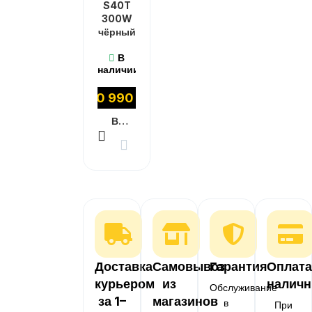
S40T
300W
чёрный
В
наличии
20 990
₽
В КОРЗИНУ
Доставка
Самовывоз
Гарантия
Оплата
курьером
из
налич
Обслуживание
за 1–
магазинов
в
При