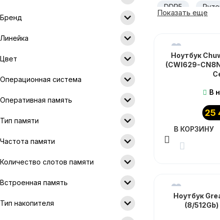
DDR5
Ryze
Показать еще
Бренд
RTX 5050
Линейка
TN матрица
Ноутбук Chuw
Цвет
(CWI629-CN8N
С
Операционная система
В 
Оперативная память
25
Тип памяти
В КОРЗИНУ
Частота памяти
Количество слотов памяти
Встроенная память
Ноутбук Grea
Тип накопителя
(8/512Gb)