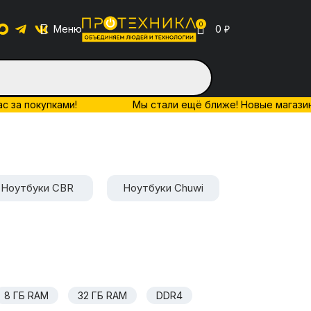
0
Меню
0
₽
ас за покупками!
Мы стали ещё ближе! Новые магазины 
Ноутбуки CBR
Ноутбуки Chuwi
Ноутбуки D
8 ГБ RAM
32 ГБ RAM
DDR4