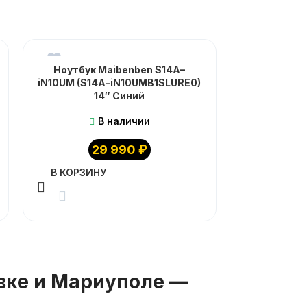
Ноутбук Maibenben S14A–
Ноутбук G
iN10UM (S14A-iN10UMB1SLURE0)
(8/512
14″ Синий
В наличии
29 990
₽
В КОРЗИ
В КОРЗИНУ
вке и Мариуполе —