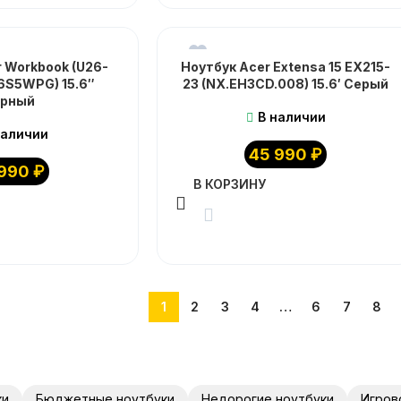
r Workbook (U26-
Ноутбук Acer Extensa 15 EX215-
16S5WPG) 15.6″
23 (NX.EH3CD.008) 15.6′ Серый
ерный
В наличии
наличии
45 990
₽
 990
₽
В КОРЗИНУ
1
2
3
4
…
6
7
8
ки
Бюджетные ноутбуки
Недорогие ноутбуки
Игров