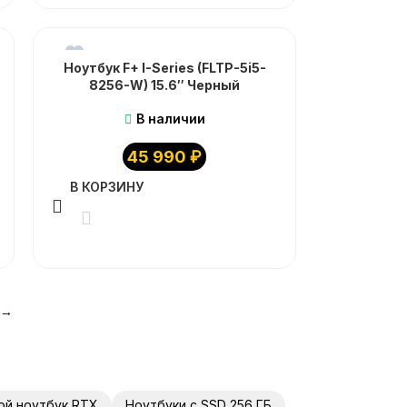
Ноутбук F+ I-Series (FLTP-5i5-
8256-W) 15.6″ Черный
В наличии
45 990
₽
В КОРЗИНУ
→
ой ноутбук RTX
Ноутбуки с SSD 256 ГБ