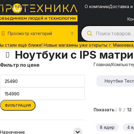
Skip to navigation
О компании
Доставка и
Skip to main content
Ко
Просмотр категорий
ы стали ещё ближе! Новые магазины уже открыты: г. Макеевка, у
Ноутбуки с IPS матр
Фильтр по цене
Главная
Компьютер
Ноутбки Tec
ФИЛЬТРАЦИЯ
Показать
9
12
8 ядер
4 
Назначение