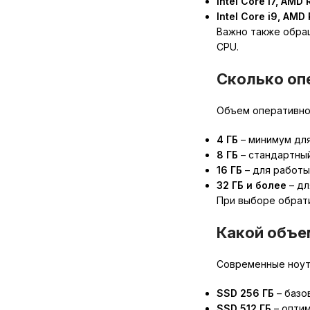
Intel Core i7, AMD
Intel Core i9, AMD
Важно также обращ
CPU.
Сколько оп
Объем оперативной
4 ГБ
– минимум для
8 ГБ
– стандартны
16 ГБ
– для работы
32 ГБ и более
– дл
При выборе обрат
Какой объе
Современные ноут
SSD 256 ГБ
– базо
SSD 512 ГБ
– опти