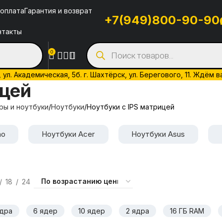
 оплата
Гарантия и возврат
+7(949)800-90-90
нтакты
0
л. Академическая, 5б. г. Шахтёрск, ул. Берегового, 11. Ждём в
ицей
ы и ноутбуки
Ноутбуки
Ноутбуки с IPS матрицей
no
Ноутбуки Acer
Ноутбуки Asus
18
24
ядра
6 ядер
10 ядер
2 ядра
16 ГБ RAM