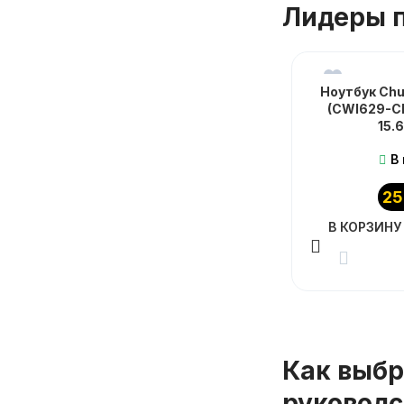
Лидеры п
Ноутбук Chu
(CWI629-
15.
В
25
В КОРЗИНУ
Как выбр
руководс