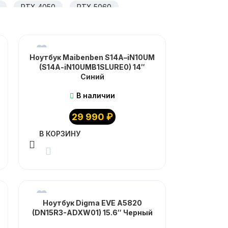
RTX 4050
RTX 5060
IPS матрица
IPS матовый
Ноутбук Maibenben S14A–iN10UM
(S14A-iN10UMB1SLURE0) 14″
Синий
В наличии
29 990
₽
В КОРЗИНУ
Ноутбук Digma EVE A5820
(DN15R3-ADXW01) 15.6″ Черный