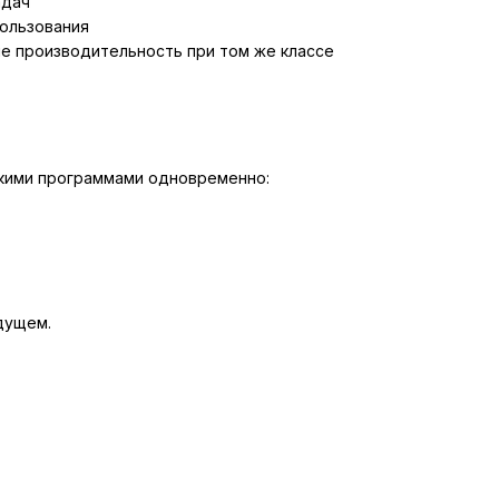
адач
ользования
ше производительность при том же классе
ькими программами одновременно:
дущем.