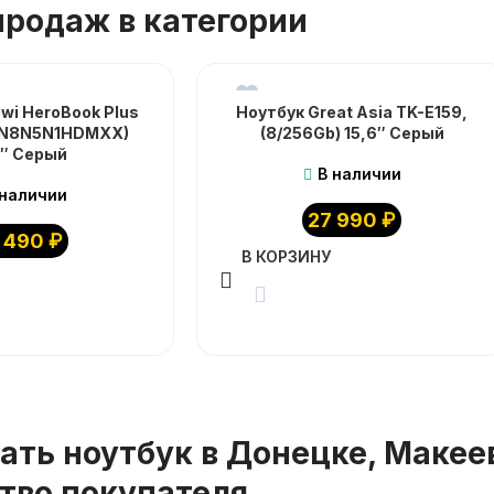
родаж в категории
wi HeroBook Plus
Ноутбук Great Asia TK-E159,
CN8N5N1HDMXX)
(8/256Gb) 15,6″ Серый
6″ Серый
В наличии
 наличии
27 990
₽
 490
₽
В КОРЗИНУ
ать ноутбук в Донецке, Макее
тво покупателя