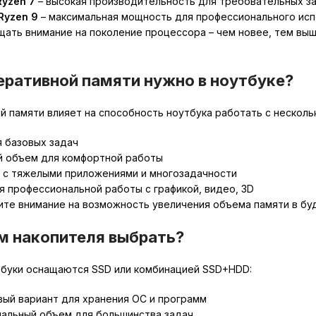
 Ryzen 7
– высокая производительность для требовательных з
 Ryzen 9
– максимальная мощность для профессионального исп
ать внимание на поколение процессора – чем новее, тем вы
еративной памяти нужно в ноутбуке?
 памяти влияет на способность ноутбука работать с нескол
 базовых задач
й объем для комфортной работы
 с тяжелыми приложениями и многозадачности
я профессиональной работы с графикой, видео, 3D
ите внимание на возможность увеличения объема памяти в бу
м накопителя выбрать?
буки оснащаются SSD или комбинацией SSD+HDD:
вый вариант для хранения ОС и программ
мальный объем для большинства задач