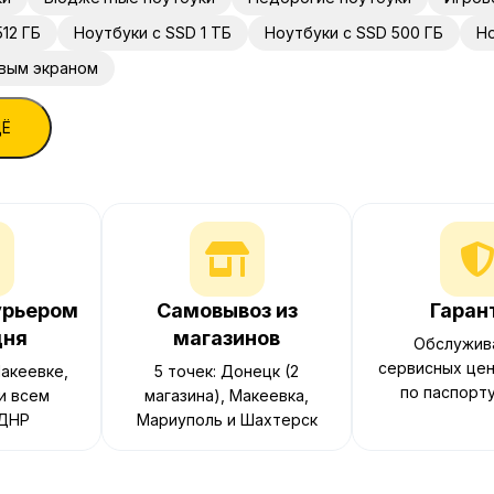
12 ГБ
Ноутбуки с SSD 1 ТБ
Ноутбуки с SSD 500 ГБ
Но
овым экраном
ЩЁ
урьером
Самовывоз из
Гаран
дня
магазинов
Обслужив
сервисных цен
акеевке,
5 точек: Донецк (2
по паспорт
и всем
магазина), Макеевка,
 ДНР
Мариуполь и Шахтерск