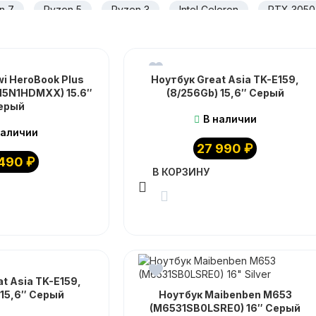
n 7
Ryzen 5
Ryzen 3
Intel Celeron
RTX 3050
RTX 5070
16 дюймов
15.6 дюймов
17.3 дюймов
60 Гц
144 Гц
165 Гц
i HeroBook Plus
Ноутбук Great Asia TK-E159,
5N1HDMXX) 15.6″
(8/256Gb) 15,6″ Серый
ерый
В наличии
наличии
27 990
₽
 490
₽
В КОРЗИНУ
t Asia TK-E159,
 15,6″ Серый
Ноутбук Maibenben M653
(M6531SB0LSRE0) 16″ Серый