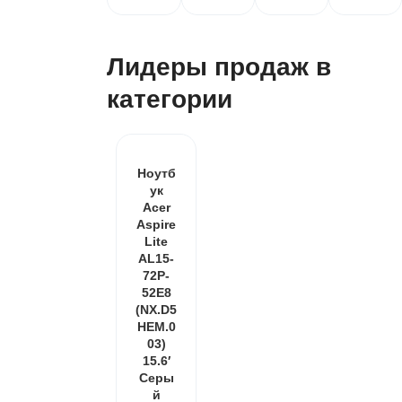
Лидеры продаж в
категории
Ноутб
ук
Acer
Aspire
Lite
AL15-
72P-
52E8
(NX.D5
HEM.0
03)
15.6′
Серы
й