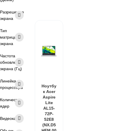
165 Гц
Разрешение
экрана
Тип
матрицы
экрана
Частота
обновления
экрана (Гц)
Линейка
Ноутбу
процессора
к Acer
Aspire
Количество
Lite
ядер
AL15-
72P-
Видеокарта
52E8
(NX.D5
HEM.00
Объем