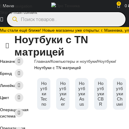
0
Меню
0
Skip to navigation
Skip to main content
Мы стали ещё ближе! Новые магазины уже открыты: г. Макеевка, ул.
Ноутбуки с TN
матрицей
Назначение
Главная
Компьютеры и ноутбуки
Ноутбуки
Ноутбуки с TN матрицей
Бренд
Но
Но
Но
Но
Но
Линейка
утб
утб
утб
утб
утб
ки
уки
уки
уки
уки
Цвет
Tec
Ac
As
CB
Ch
no
er
us
R
uwi
Операционная
система
Оперативная