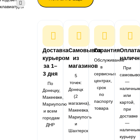
Ноутбуки с SSD 512 ГБ
клавиатуры
Ноутбуки с SSD 1 ТБ
Ноутбуки с SSD 500 ГБ
Ноутбуки с антибликовым экраном
Ноутбуки с матовым экраном
Доставка
Самовывоз
Гарантия
Оплата
курьером
из
налич
Обслуживание
за 1–
магазинов
в
При
3 дня
сервисных
самовыво
5
центрах,
—
точек:
По
срок
наличны
Донецк
Донецку,
по
или
(2
Макеевке,
паспорту
картой,
магазина),
Мариуполю
товара
при
Макеевка,
и всем
доставке
Мариуполь
городам
—
и
ДНР
наличны
Шахтерск
курьеру