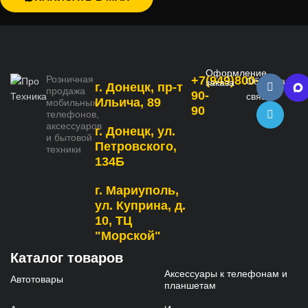
Оформление
Розничная
+7(949)800-
Обратная
заказа
г. Донецк, пр-т
продажа
90-
связь
Ильича, 89
мобильных
90
телефонов,
аксессуаров
г. Донецк, ул.
и бытовой
Петровского,
техники
134Б
г. Мариуполь,
ул. Куприна, д.
10, ТЦ
"Морской"
Каталог товаров
Аксессуары к телефонам и
Автотовары
планшетам