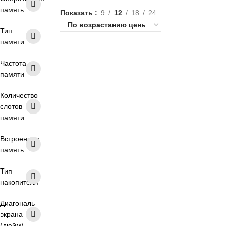
память
Показать
9
12
18
24
Тип
памяти
8 ядер
4 ядра
6 ядер
Частота
10 ядер
2 ядра
16 ГБ RAM
памяти
8 ГБ RAM
32 ГБ RAM
DDR4
Количество
слотов
DDR5
Ryzen 7
Ryzen 5
памяти
Ryzen 3
Intel Celeron
RTX 3050
Встроенная
RTX 4050
RTX 5060
RTX 5050
память
RTX 5070
16 дюймов
Тип
накопителя
15.6 дюймов
17.3 дюймов
IPS матрица
IPS матовый
Диагональ
экрана
TN матрица
60 Гц
144 Гц
(дюйм)