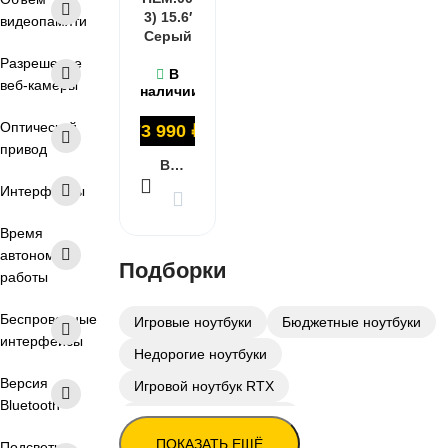
3) 15.6′
видеопамяти
Серый
Разрешение
В
веб-камеры
наличии
Оптический
73 990
₽
привод
В КОРЗИНУ
Интерфейсы
Время
автономной
Подборки
работы
Беспроводные
Игровые ноутбуки
Бюджетные ноутбуки
интерфейсы
Недорогие ноутбуки
Версия
Игровой ноутбук RTX
Bluetooth
Ноутбуки с SSD 256 ГБ
ПОКАЗАТЬ ЕЩЁ
Подсветка