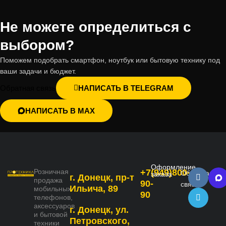
Не можете определиться с
выбором?
Поможем подобрать смартфон, ноутбук или бытовую технику под
ваши задачи и бюджет.
Обратная связь
НАПИСАТЬ В TELEGRAM
НАПИСАТЬ В MAX
Оформление
Розничная
+7(949)800-
Обратная
заказа
г. Донецк, пр-т
продажа
90-
связь
Ильича, 89
мобильных
90
телефонов,
аксессуаров
г. Донецк, ул.
и бытовой
Петровского,
техники