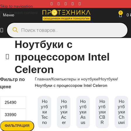
Skip to navigation
Skip to main content
0
Меню
0
Ноутбуки с
процессором Intel
Celeron
Главная
Компьютеры и ноутбуки
Ноутбуки
Фильтр по
Ноутбуки с процессором Intel Celeron
цене
Но
Но
Но
Но
Но
утб
утб
утб
утб
утб
ки
уки
уки
уки
уки
Tec
Ac
As
CB
Ch
no
er
us
R
uwi
ФИЛЬТРАЦИЯ