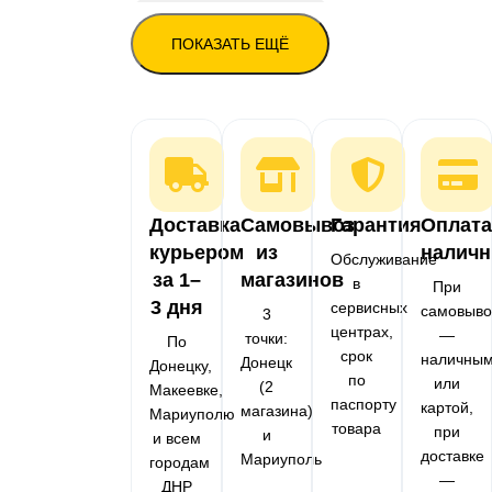
Ноутбуки с SSD 256 ГБ
ПОКАЗАТЬ ЕЩЁ
Ноутбуки с SSD 512 ГБ
Ноутбуки с SSD 1 ТБ
Ноутбуки с SSD 500 ГБ
Ноутбуки с антибликовым экраном
Ноутбуки с матовым экраном
Доставка
Самовывоз
Гарантия
Оплата
курьером
из
налич
Обслуживание
за 1–
магазинов
в
При
3 дня
сервисных
самовыво
3
центрах,
—
точки:
По
срок
наличны
Донецк
Донецку,
по
или
(2
Макеевке,
паспорту
картой,
магазина)
Мариуполю
товара
при
и
и всем
доставке
Мариуполь
городам
—
ДНР