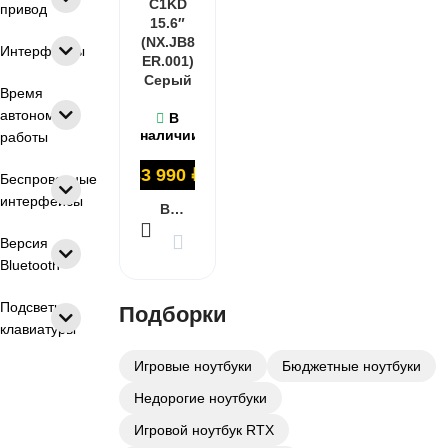
C1KD
привод
15.6″
(NX.JB8
Интерфейсы
ER.001)
Серый
Время
автономной
В
наличии
работы
33 990
₽
Беспроводные
интерфейсы
В КОРЗИНУ
Версия
Bluetooth
Подсветка
Подборки
клавиатуры
Игровые ноутбуки
Бюджетные ноутбуки
Недорогие ноутбуки
Игровой ноутбук RTX