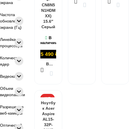
экрана
CN8N5
N1HDM
Частота
XX)
обновления
15.6″
Серый
экрана (Гц)
В
Линейка
наличии
процессора
25 490
₽
Количество
В КОРЗИНУ
ядер
Видеокарта
Объем
видеопамяти
ХИТ
Ноутбу
Разрешение
к Acer
веб-камеры
Aspire
AL15-
32P-
Оптический