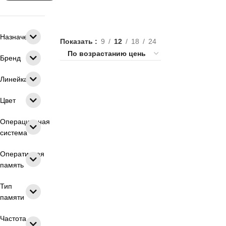
Назначение
Показать
9
12
18
24
Бренд
Линейка
8 ядер
4 ядра
6 ядер
Цвет
10 ядер
2 ядра
16 ГБ RAM
8 ГБ RAM
32 ГБ RAM
DDR4
Операционная
система
DDR5
Ryzen 7
Ryzen 5
Оперативная
Ryzen 3
Intel Celeron
RTX 3050
память
RTX 4050
RTX 5060
RTX 5050
Тип
RTX 5070
16 дюймов
памяти
15.6 дюймов
17.3 дюймов
Частота