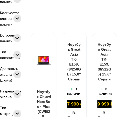
IPS матрица
IPS матовый
памяти
TN матрица
60 Гц
144 Гц
Количество
слотов
165 Гц
памяти
Встроенная
память
Ноутбу
Ноутбу
к Great
к Great
Тип
Asia
Asia
накопителя
TK-
TK-
E159,
E159,
Диагональ
(8/256G
(8/512G
b) 15,6″
b) 15,6″
экрана
Серый
Серый
(дюйм)
В
В
Разрешение
Ноутбу
наличии
наличии
к Chuwi
экрана
HeroBo
27 990
₽
29 990
₽
ok Plus
Тип
(CWI62
В КОРЗИНУ
В КОРЗИНУ
матрицы
9-