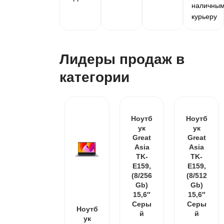
наличны
курьеру
Лидеры продаж в
категории
Ноутб
Ноутб
ук
ук
Great
Great
Asia
Asia
TK-
TK-
E159,
E159,
(8/256
(8/512
Gb)
Gb)
15,6″
15,6″
Серы
Серы
Ноутб
й
й
ук