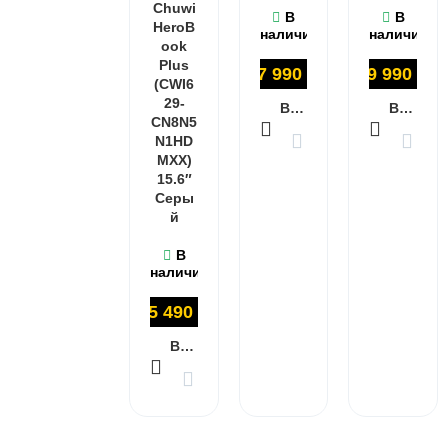
Chuwi
В
В
HeroB
наличии
наличии
ook
Plus
27 990
₽
29 990
₽
(CWI6
29-
В КОРЗИНУ
В КОРЗИНУ
CN8N5
N1HD
MXX)
15.6″
Серы
й
В
наличии
25 490
₽
В КОРЗИНУ