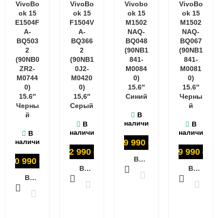
VivoBo
VivoBo
Vivobo
VivoBo
ok 15
ok 15
ok 15
ok 15
E1504F
F1504V
M1502
M1502
A-
A-
NAQ-
NAQ-
BQ503
BQ366
BQ048
BQ067
2
2
(90NB1
(90NB1
(90NB0
(90NB1
841-
841-
ZR2-
0J2-
M0084
M0081
M0744
M0420
0)
0)
0)
0)
15.6″
15.6″
15.6″
15,6″
Синий
Черны
Черны
Серый
й
й
В
наличии
В
В
наличии
наличии
В
наличии
59 990
₽
52 990
₽
59 990
₽
В КОРЗИНУ
50 990
₽
В КОРЗИНУ
В КОРЗИНУ
В КОРЗИНУ