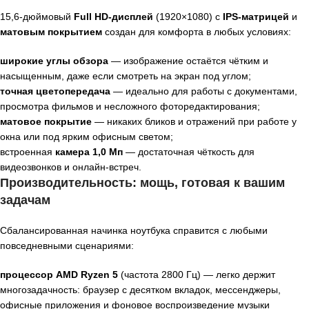
15,6‑дюймовый
Full HD‑дисплей
(
1920
×
1080
) с
IPS‑матрицей
и
матовым покрытием
создан для комфорта в любых условиях:
широкие углы обзора
— изображение остаётся чётким и
насыщенным, даже если смотреть на экран под углом;
точная цветопередача
— идеально для работы с документами,
просмотра фильмов и несложного фоторедактирования;
матовое покрытие
— никаких бликов и отражений при работе у
окна или под ярким офисным светом;
встроенная
камера 1,0 Мп
— достаточная чёткость для
видеозвонков и онлайн‑встреч.
Производительность: мощь, готовая к вашим
задачам
Сбалансированная начинка ноутбука справится с любыми
повседневными сценариями:
процессор AMD Ryzen 5
(частота
2800
Гц) — легко держит
многозадачность: браузер с десятком вкладок, мессенджеры,
офисные приложения и фоновое воспроизведение музыки