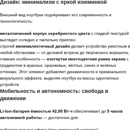
Дизайн: минимализм с яркой изюминкой
Внешний вид ноутбука подчёркивает его современность и
технологичность:
металлический корпус серебристого цвета
с гладкой текстурой
выглядит солидно и тактильно приятен;
строгий
минималистичный дизайн
делает устройство уместным в
любой обстановке — от деловой встречи до творческого воркшопа;
главная особенность —
изогнутая многоцветная рамка экрана
с
градиентом в красных, оранжевых, жёлтых, синих и зелёных
оттенках. Этот элемент добавляет динамичности и премиального
визуального эффекта, выделяя ноутбук из массы однотипных
устройств.
Мобильность и автономность: свобода в
движении
Li‑Ion‑батарея ёмкостью 42,00 Вт·ч
обеспечивает до
5 часов
автономной работы
— достаточно для:
рабочего дня вне офиса (при умеренной нагрузке);