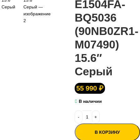
E1504FA-
BQ5036
(90NB0ZR1-
M07490)
15.6″
Серый
55 990
₽
В наличии
В КОРЗИНУ