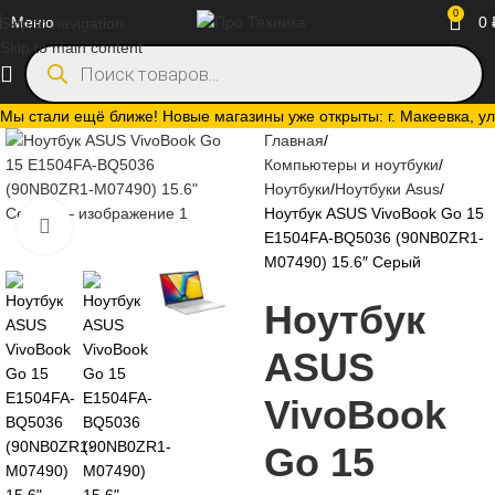
0
Меню
0
Skip to navigation
Skip to main content
Мы стали ещё ближе! Новые магазины уже открыты: г. Макеевка, ул.
Главная
Компьютеры и ноутбуки
Ноутбуки
Ноутбуки Asus
Ноутбук ASUS VivoBook Go 15
Нажмите, чтобы увеличить
E1504FA-BQ5036 (90NB0ZR1-
M07490) 15.6″ Серый
Ноутбук
ASUS
VivoBook
Go 15