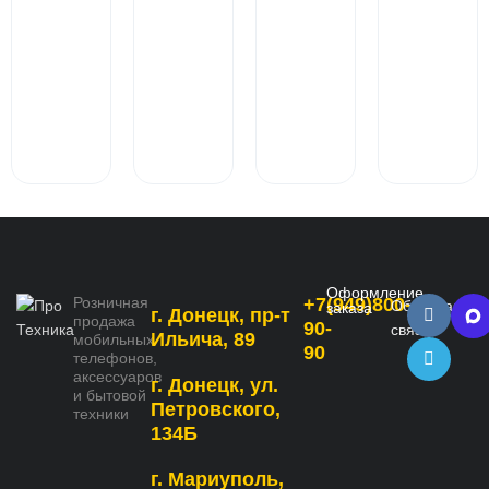
Оформление
Розничная
+7(949)800-
Обратная
заказа
г. Донецк, пр-т
продажа
90-
связь
Ильича, 89
мобильных
90
телефонов,
аксессуаров
г. Донецк, ул.
и бытовой
Петровского,
техники
134Б
г. Мариуполь,