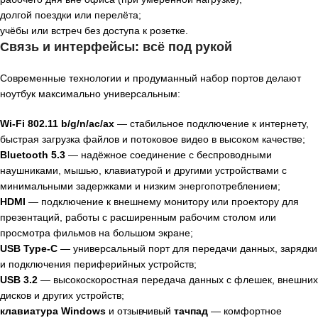
долгой поездки или перелёта;
учёбы или встреч без доступа к розетке.
Связь и интерфейсы: всё под рукой
Современные технологии и продуманный набор портов делают
ноутбук максимально универсальным:
Wi‑Fi 802.11 b/g/n/ac/ax
— стабильное подключение к интернету,
быстрая загрузка файлов и потоковое видео в высоком качестве;
Bluetooth 5.3
— надёжное соединение с беспроводными
наушниками, мышью, клавиатурой и другими устройствами с
минимальными задержками и низким энергопотреблением;
HDMI
— подключение к внешнему монитору или проектору для
презентаций, работы с расширенным рабочим столом или
просмотра фильмов на большом экране;
USB Type‑C
— универсальный порт для передачи данных, зарядки
и подключения периферийных устройств;
USB 3.2
— высокоскоростная передача данных с флешек, внешних
дисков и других устройств;
клавиатура Windows
и отзывчивый
тачпад
— комфортное