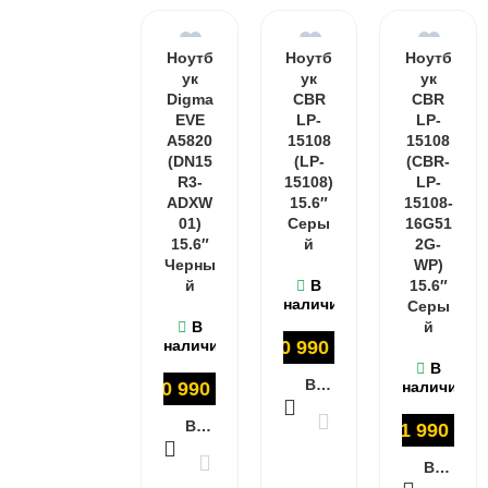
Ноутб
Ноутб
Ноутб
ук
ук
ук
Digma
CBR
CBR
EVE
LP-
LP-
A5820
15108
15108
(DN15
(LP-
(CBR-
R3-
15108)
LP-
ADXW
15.6″
15108-
01)
Серы
16G51
15.6″
й
2G-
Черны
WP)
й
В
15.6″
наличии
Серы
В
й
наличии
40 990
₽
В
В КОРЗИНУ
40 990
₽
наличии
В КОРЗИНУ
41 990
₽
В КОРЗИНУ