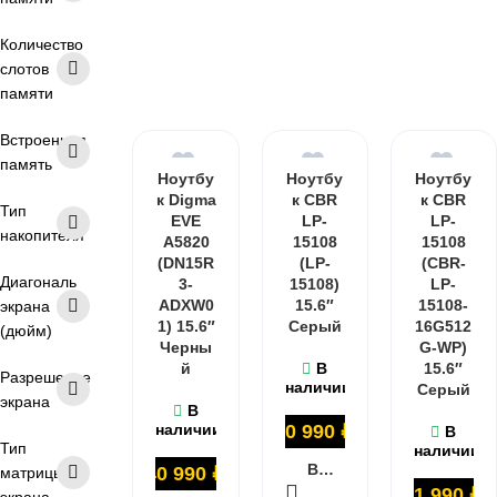
TN матрица
60 Гц
144 Гц
Количество
слотов
165 Гц
памяти
Встроенная
память
Ноутбу
Ноутбу
Ноутбу
к Digma
к CBR
к CBR
Тип
EVE
LP-
LP-
накопителя
A5820
15108
15108
(DN15R
(LP-
(CBR-
Диагональ
3-
15108)
LP-
ADXW0
15.6″
15108-
экрана
1) 15.6″
Серый
16G512
(дюйм)
Черны
G-WP)
й
В
15.6″
Разрешение
наличии
Серый
экрана
В
наличии
40 990
₽
В
Тип
наличии
В КОРЗИНУ
40 990
₽
матрицы
41 990
₽