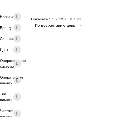
Назначение
Показать
9
12
18
24
Бренд
Линейка
8 ядер
4 ядра
6 ядер
Цвет
10 ядер
2 ядра
16 ГБ RAM
8 ГБ RAM
32 ГБ RAM
DDR4
Операционная
система
DDR5
Ryzen 7
Ryzen 5
Оперативная
Ryzen 3
Intel Celeron
RTX 3050
память
RTX 4050
RTX 5060
RTX 5050
Тип
RTX 5070
16 дюймов
памяти
15.6 дюймов
17.3 дюймов
Частота
IPS матрица
IPS матовый
памяти