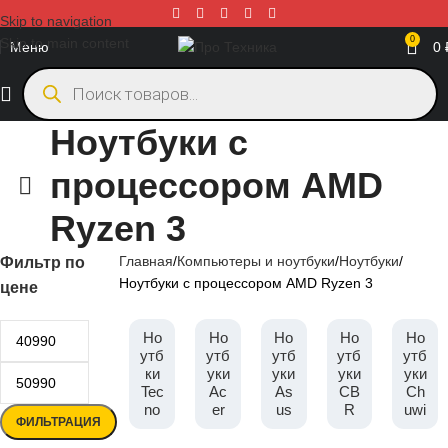
Skip to navigation
0
Skip to main content
Меню
0
Ноутбуки с
процессором AMD
Ryzen 3
Главная
Компьютеры и ноутбуки
Ноутбуки
Фильтр по
Ноутбуки с процессором AMD Ryzen 3
цене
Но
Но
Но
Но
Но
утб
утб
утб
утб
утб
ки
уки
уки
уки
уки
Tec
Ac
As
CB
Ch
no
er
us
R
uwi
ФИЛЬТРАЦИЯ