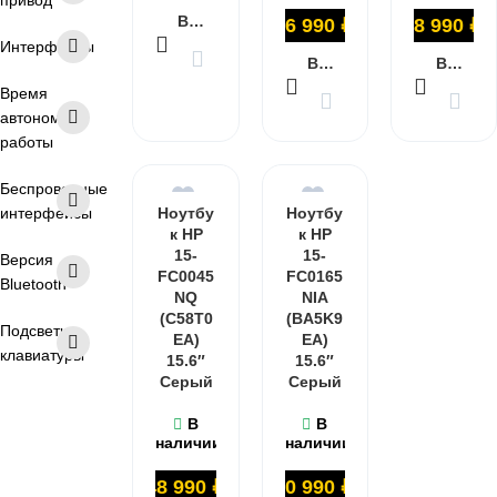
привод
В КОРЗИНУ
46 990
₽
48 990
₽
Интерфейсы
В КОРЗИНУ
В КОРЗИНУ
Время
автономной
работы
Беспроводные
интерфейсы
Ноутбу
Ноутбу
к HP
к HP
15-
15-
Версия
FC0045
FC0165
Bluetooth
NQ
NIA
(C58T0
(BA5K9
Подсветка
EA)
EA)
клавиатуры
15.6″
15.6″
Серый
Серый
В
В
наличии
наличии
48 990
₽
50 990
₽