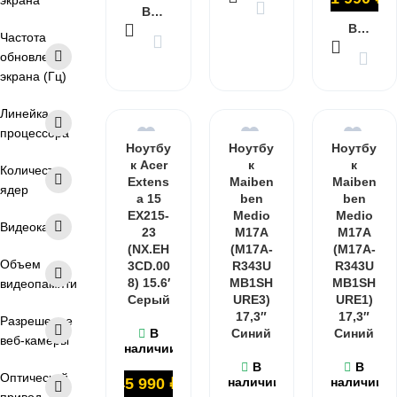
экрана
В КОРЗИНУ
В КОРЗИНУ
Частота
обновления
экрана (Гц)
Линейка
процессора
Ноутбу
Ноутбу
Ноутбу
к Acer
к
к
Количество
Extens
Maiben
Maiben
ядер
a 15
ben
ben
EX215-
Medio
Medio
Видеокарта
23
M17A
M17A
(NX.EH
(M17A-
(M17A-
Объем
3CD.00
R343U
R343U
8) 15.6′
MB1SH
MB1SH
видеопамяти
Серый
URE3)
URE1)
17,3″
17,3″
Разрешение
В
Синий
Синий
веб-камеры
наличии
В
В
Оптический
45 990
₽
наличии
наличии