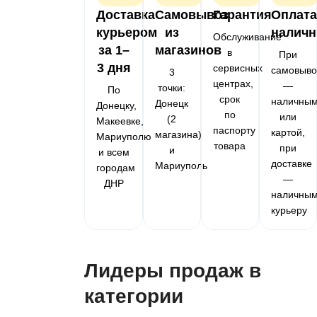
Доставка
Самовывоз
Гарантия
Оплата
курьером
из
налич
Обслуживание
за 1–
магазинов
в
При
3 дня
сервисных
самовыво
3
центрах,
—
точки:
По
срок
наличны
Донецк
Донецку,
по
или
(2
Макеевке,
паспорту
картой,
магазина)
Мариуполю
товара
при
и
и всем
доставке
Мариуполь
городам
—
ДНР
наличны
курьеру
Лидеры продаж в
категории