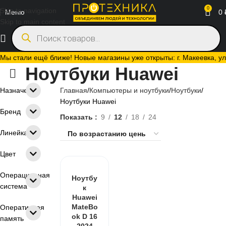
0
Skip to navigation
Меню
0
Skip to main content
Мы стали ещё ближе! Новые магазины уже открыты: г. Макеевка, ул.
Ноутбуки Huawei
Назначение
Главная
Компьютеры и ноутбуки
Ноутбуки
Ноутбуки Huawei
Бренд
Показать
9
12
18
24
Линейка
Цвет
Операционная
Ноутбу
система
к
Huawei
MateBo
Оперативная
ok D 16
память
2024