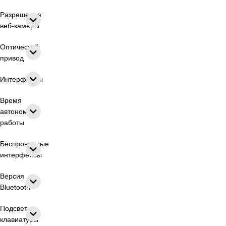
Разрешение
веб-камеры
Оптический
привод
Интерфейсы
Время
автономной
работы
Беспроводные
интерфейсы
Версия
Bluetooth
Подсветка
клавиатуры