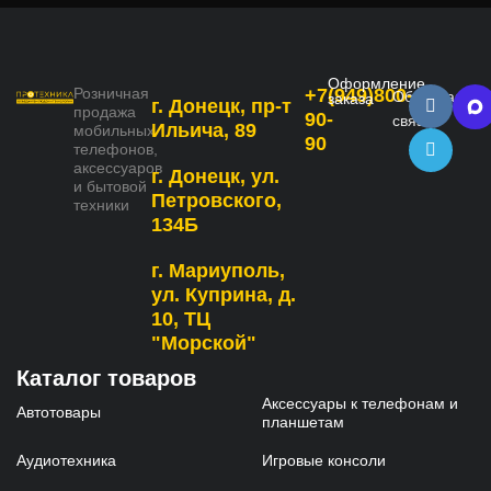
Оформление
Розничная
+7(949)800-
Обратная
заказа
г. Донецк, пр-т
продажа
90-
связь
Ильича, 89
мобильных
90
телефонов,
аксессуаров
г. Донецк, ул.
и бытовой
Петровского,
техники
134Б
г. Мариуполь,
ул. Куприна, д.
10, ТЦ
"Морской"
Каталог товаров
Аксессуары к телефонам и
Автотовары
планшетам
Аудиотехника
Игровые консоли