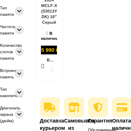
MCLF-X
Тип
(53013Y
памяти
DK) 16″
Серый
Частота
памяти
В
наличии
Количество
65 990
₽
слотов
памяти
В КОРЗИНУ
Встроенная
память
Тип
накопителя
Диагональ
экрана
Доставка
Самовывоз
Гарантия
Оплата
(дюйм)
курьером
из
налич
Обслуживание