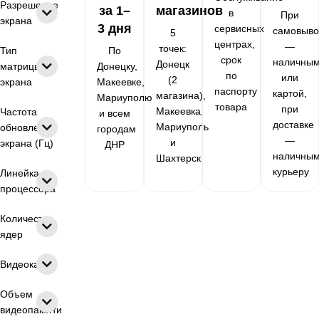
Разрешение
за 1–
магазинов
в
При
экрана
3 дня
сервисных
самовыво
5
центрах,
—
точек:
Тип
По
срок
наличны
Донецк
матрицы
Донецку,
по
или
(2
экрана
Макеевке,
паспорту
картой,
магазина),
Мариуполю
товара
при
Макеевка,
Частота
и всем
доставке
Мариуполь
обновления
городам
—
и
экрана (Гц)
ДНР
наличны
Шахтерск
курьеру
Линейка
процессора
Количество
ядер
Видеокарта
Объем
видеопамяти