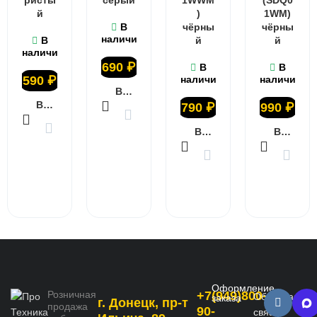
й
)
1WM)
В
чёрны
чёрны
наличии
В
й
й
наличии
690
₽
В
В
590
₽
наличии
наличии
В КОРЗИНУ
В КОРЗИНУ
790
₽
990
₽
В КОРЗИНУ
В КОРЗИНУ
Оформление
Розничная
+7(949)800-
Обратная
заказа
г. Донецк, пр-т
продажа
90-
связь