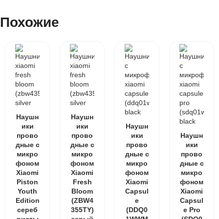
Похожие
Наушн
Наушн
ики
ики
Наушн
прово
прово
ики
Наушн
дные с
дные с
прово
ики
микро
микро
дные с
прово
фоном
фоном
микро
дные с
Xiaomi
Xiaomi
фоном
микро
Piston
Fresh
Xiaomi
фоном
Youth
Bloom
Capsul
Xiaomi
Edition
(ZBW4
e
Capsul
сереб
355TY)
(DDQ0
e Pro
ристы
серый
1WWM
(SDQ0