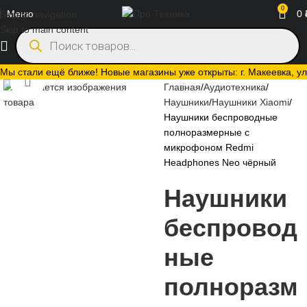
0
Меню
0
Skip to navigation
Skip to main content
Мы стали ещё ближе! Новые магазины уже открыты: г. Макеевка, ул.
Нажмите, чтобы увеличить
Главная
Аудиотехника
Наушники
Наушники Xiaomi
Наушники беспроводные
полноразмерные с
микрофоном Redmi
Headphones Neo чёрный
Наушники
беспровод
ные
полноразм