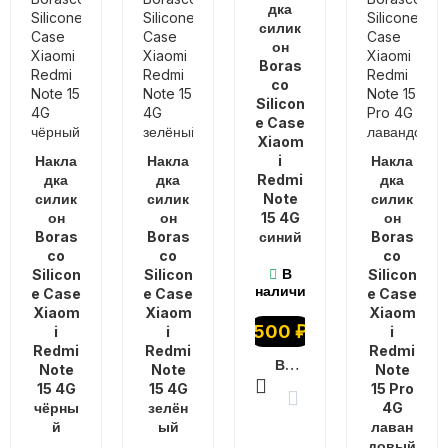
дка
силик
он
Boras
co
Silicon
e Case
Xiaom
Накла
Накла
i
Накла
дка
дка
Redmi
дка
силик
силик
Note
силик
он
он
15 4G
он
Boras
Boras
синий
Boras
co
co
co
В
Silicon
Silicon
Silicon
наличии
e Case
e Case
e Case
Xiaom
Xiaom
Xiaom
500
₽
i
i
i
Redmi
Redmi
Redmi
В КОРЗИНУ
Note
Note
Note
15 4G
15 4G
15 Pro
чёрны
зелён
4G
й
ый
лаван
довый