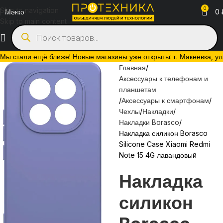
0
Skip to navigation
Меню
0
Skip to main content
Мы стали ещё ближе! Новые магазины уже открыты: г. Макеевка, ул. 
Главная
Аксессуары к телефонам и
планшетам
Аксессуары к смартфонам
Чехлы
Накладки
Накладки Borasco
Накладка силикон Borasco
Silicone Case Xiaomi Redmi
Note 15 4G лавандовый
Накладка
силикон