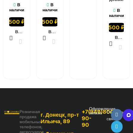
В
В
наличии
наличии
В
наличии
500
₽
500
₽
500
₽
В КОРЗИНУ
В КОРЗИНУ
В КОРЗИНУ
Оформление
+7(949)800-
Розничная
Обратная
заказа
г. Донецк, пр-т
продажа
90-
связь
Ильича, 89
мобильных
90
телефонов,
аксессуаров