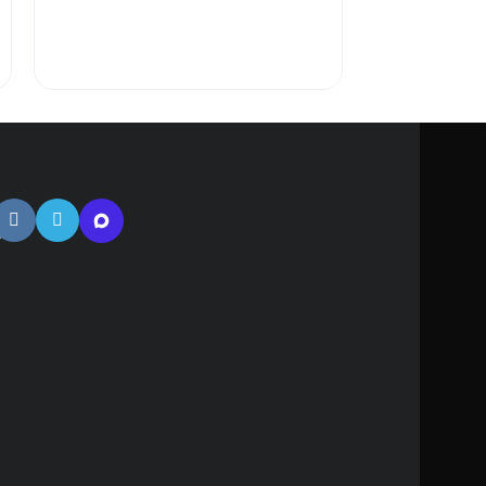
тная
ь