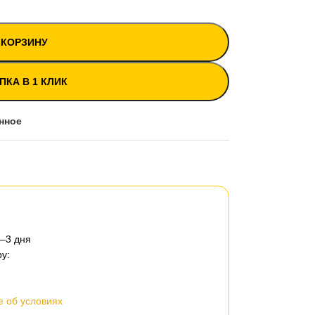
 КОРЗИНУ
ПКА В 1 КЛИК
нное
2–3 дня
у:
 об условиях