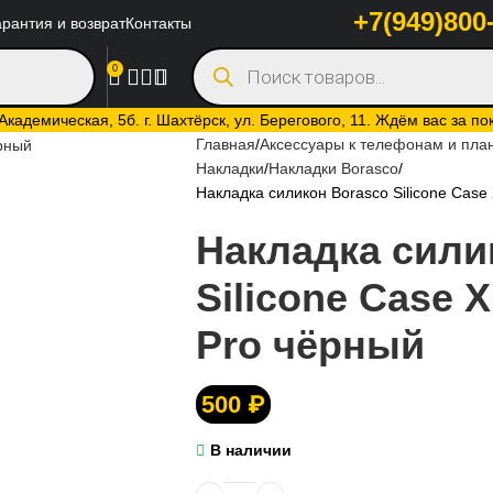
+7(949)800
арантия и возврат
Контакты
0
кадемическая, 5б. г. Шахтёрск, ул. Берегового, 11. Ждём вас за по
Главная
Аксессуары к телефонам и пл
Накладки
Накладки Borasco
Накладка силикон Borasco Silicone Case
Накладка сили
Silicone Case 
Pro чёрный
500
₽
В наличии