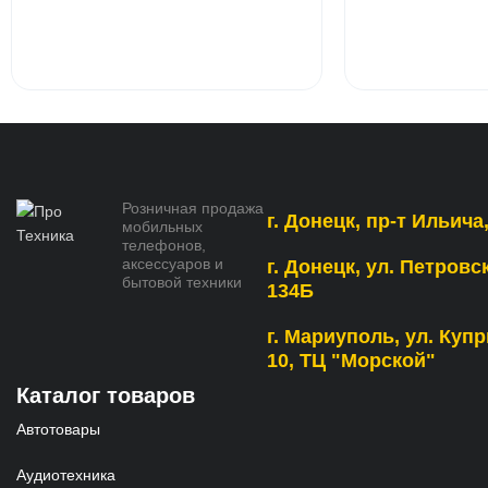
Розничная продажа
г. Донецк, пр-т Ильича,
мобильных
телефонов,
аксессуаров и
г. Донецк, ул. Петровс
бытовой техники
134Б
г. Мариуполь, ул. Купр
10, ТЦ "Морской"
Каталог товаров
Автотовары
Аудиотехника