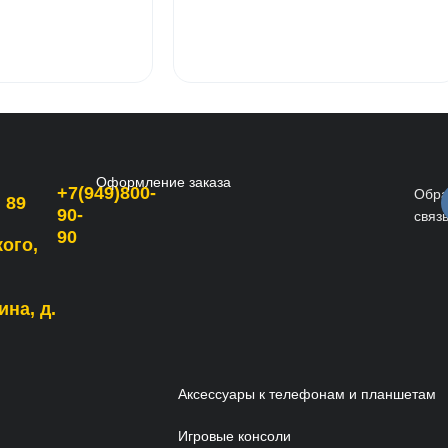
Оформление заказа
+7(949)800-
Обра
 89
90-
связ
90
кого,
ина, д.
Аксессуары к телефонам и планшетам
Игровые консоли