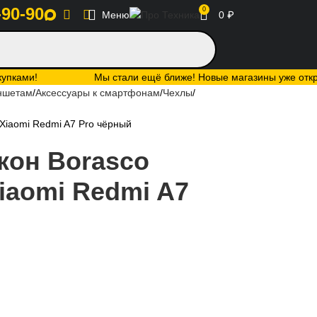
-90-90
0
Меню
0
₽
купками!
Мы стали ещё ближе! Новые магазины уже открыт
аншетам
Аксессуары к смартфонам
Чехлы
 Xiaomi Redmi A7 Pro чёрный
кон Borasco
Xiaomi Redmi A7