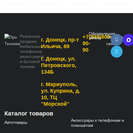
Оформление
Розничная
+7(949)800-
Обратная
заказа
г. Донецк, пр-т
продажа
90-
связь
Ильича, 89
мобильных
90
телефонов,
аксессуаров
г. Донецк, ул.
и бытовой
Петровского,
техники
134Б
г. Мариуполь,
ул. Куприна, д.
10, ТЦ
"Морской"
Каталог товаров
Аксессуары к телефонам и
Автотовары
планшетам