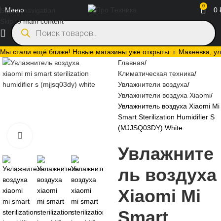
0
Меню
0
Skip to navigation
Skip to main content
Мы стали ещё ближе! Новые магазины уже открыты: г. Макеевка, ул.
Главная
Климатическая техника
Увлажнители воздуха
Увлажнители воздуха Xiaomi
Увлажнитель воздуха Xiaomi Mi
Smart Sterilization Humidifier S
(MJJSQ03DY) White
Нажмите, чтобы увеличить
Увлажните
ль воздуха
Xiaomi Mi
Smart