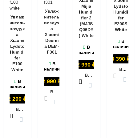
Xiaomi
Xiaomi
Mijia
Lydsto
Увлаж
Humidi
Humidi
Увлаж
нитель
fier 2
fer
нитель
воздух
(MJJS
F200S
воздух
а
Q06DY
White
а
Xiaomi
) White
Xiaomi
Deerm
В
Lydsto
a DEM-
наличии
В
Humidi
F301
наличии
fer
3 390
₽
F100
В
2 990
₽
наличии
В КОРЗИНУ
White
В КОРЗИНУ
2 990
₽
В
наличии
В КОРЗИНУ
2 290
₽
В КОРЗИНУ