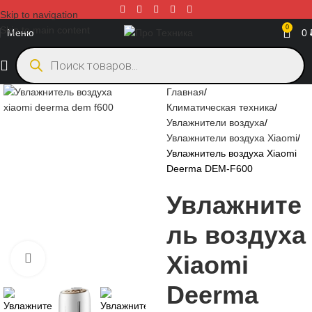
Skip to navigation
0
Skip to main content
Меню
0
Главная
Климатическая техника
Увлажнители воздуха
Увлажнители воздуха Xiaomi
Увлажнитель воздуха Xiaomi
Deerma DEM-F600
Увлажните
ль воздуха
Xiaomi
Нажмите, чтобы увеличить
Deerma