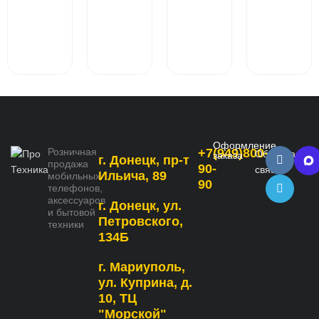
Оформление
Розничная
+7(949)800-
Обратная
заказа
г. Донецк, пр-т
продажа
90-
связь
Ильича, 89
мобильных
90
телефонов,
аксессуаров
г. Донецк, ул.
и бытовой
Петровского,
техники
134Б
г. Мариуполь,
ул. Куприна, д.
10, ТЦ
"Морской"