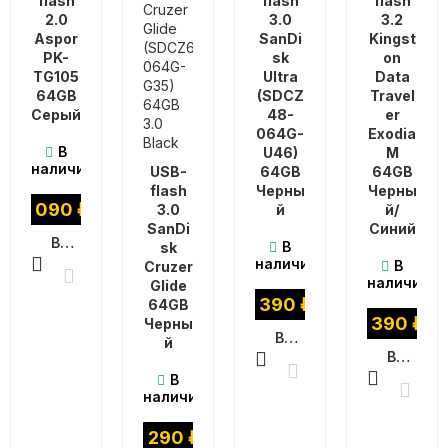
flash
flash
flash
2.0
3.0
3.2
Aspor
SanDi
Kingst
PK-
sk
on
TG105
Ultra
Data
64GB
(SDCZ
Travel
Серый
48-
er
064G-
Exodia
В
U46)
M
наличии
USB-
64GB
64GB
flash
Черны
Черны
1 090
₽
3.0
й
й/
SanDi
Синий
В КОРЗИНУ
В
sk
наличии
В
Cruzer
наличии
Glide
1 390
₽
64GB
1 390
₽
Черны
В КОРЗИНУ
й
В КОРЗИНУ
В
наличии
1 290
₽