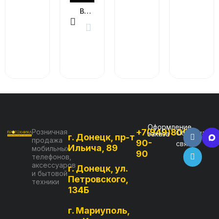
В КОРЗИНУ
Оформление
+7(949)800-
Розничная
Обратная
заказа
г. Донецк, пр-т
продажа
90-
связь
Ильича, 89
мобильных
90
телефонов,
аксессуаров
г. Донецк, ул.
и бытовой
Петровского,
техники
134Б
г. Мариуполь,