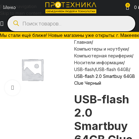
0
Skip to navigation
Меню
0
Skip to main content
Мы стали ещё ближе! Новые магазины уже открыты: г. Макеевка, 
Главная
Компьютеры и ноутбуки
Компьютерная периферия
Носители информации
USB-flash
USB-flash 64GB
USB-flash 2.0 Smartbuy 64GB
Clue Черный
Нажмите, чтобы увеличить
USB-flash
2.0
Smartbuy