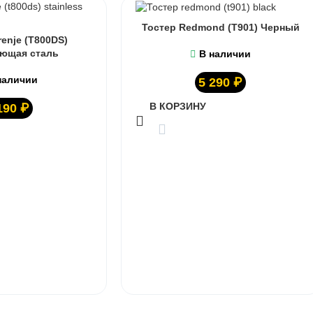
Тостер Redmond (T901) Черный
enje (T800DS)
ющая сталь
В наличии
наличии
5 290
₽
В КОРЗИНУ
190
₽