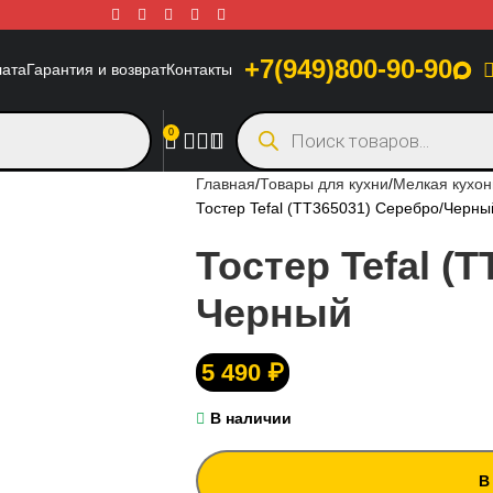
+7(949)800-90-90
лата
Гарантия и возврат
Контакты
0
Главная
Товары для кухни
Мелкая кухон
Тостер Tefal (TT365031) Серебро/Черны
Тостер Tefal (
Черный
5 490
₽
В наличии
В