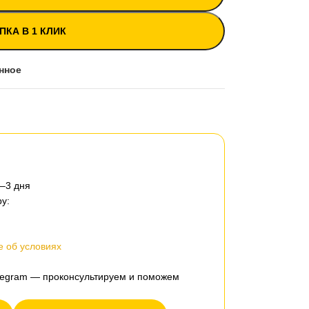
ПКА В 1 КЛИК
нное
2–3 дня
у:
 об условиях
elegram — проконсультируем и поможем