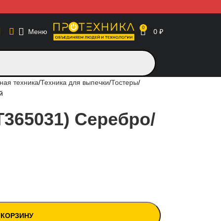
0
Меню
0
₽
ная техника
Техника для выпечки
Тостеры
й
TT365031) Серебро/
 КОРЗИНУ