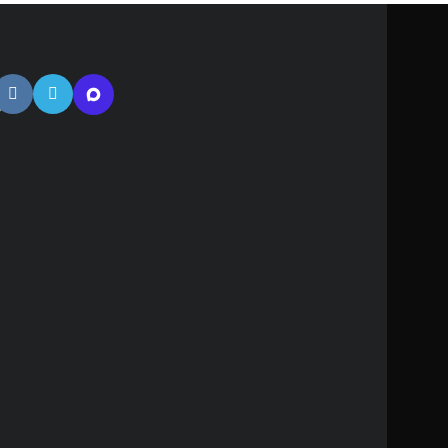
тная
ь