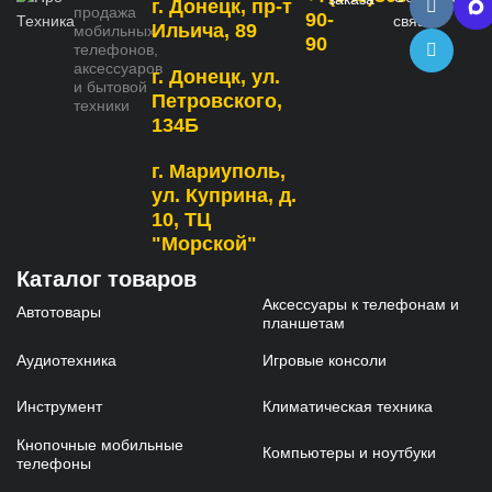
г. Донецк, пр-т
продажа
90-
связь
Ильича, 89
мобильных
90
телефонов,
аксессуаров
г. Донецк, ул.
и бытовой
Петровского,
техники
134Б
г. Мариуполь,
ул. Куприна, д.
10, ТЦ
"Морской"
Каталог товаров
Аксессуары к телефонам и
Автотовары
планшетам
Аудиотехника
Игровые консоли
Инструмент
Климатическая техника
Кнопочные мобильные
Компьютеры и ноутбуки
телефоны