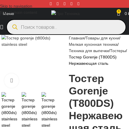
Skip to navigation
0
Skip to main content
Меню
0
Главная
Товары для кухни
Мелкая кухонная техника
Техника для выпечки
Тостеры
Тостер Gorenje (T800DS)
Нержавеющая сталь
Тостер
Нажмите, чтобы увеличить
Gorenje
(T800DS)
Нержавею
щая сталь