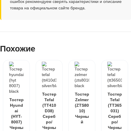
ошибок рекомендуем сверять характеристики и описание
товара на официальном сайте бренда.
Похожие
Тостер
Тостер
Тостер
Тостер
Tefal
Zelmer
Tefal
Hyund
(TT410
(ZTS80
(TT365
ai
D38)
10)
031)
(HYT-
Сереб
Черны
Сереб
8007)
ро/
й
ро/
Черны
Черны
Черны