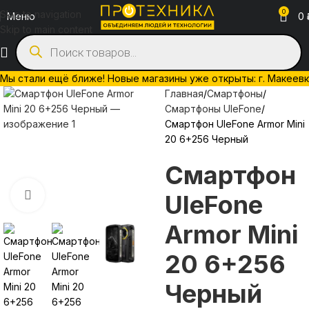
0
Skip to navigation
Меню
0
Skip to main content
Мы стали ещё ближе! Новые магазины уже открыты: г. Макеевка, 
Главная
Смартфоны
Смартфоны UleFone
Смартфон UleFone Armor Mini
20 6+256 Черный
Смартфон
UleFone
Нажмите, чтобы увеличить
Armor Mini
20 6+256
Черный