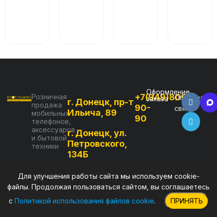
Оформление
+7(949)800-
Розничная
Обратная
заказа
г. Донецк, пр-т
продажа
90-
связь
Ильича, 89
мобильных
90
телефонов,
аксессуаров
г. Донецк, ул.
и бытовой
Петровского,
техники
134Б
г. Мариуполь,
Для улучшения работы сайта мы используем cookie-
ул. Куприна, д.
файлы. Продолжая пользоваться сайтом, вы соглашаетесь
10, ТЦ
с
Политикой использования файлов cookie
.
ПРИНЯТЬ
"Морской"