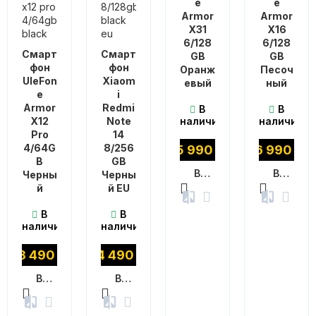
e
e
Armor
Armor
X31
X16
6/128
6/128
Смарт
Смарт
GB
GB
фон
фон
Оранж
Песоч
UleFon
Xiaom
евый
ный
e
i
Armor
Redmi
В
В
X12
Note
наличии
наличии
Pro
14
4/64G
8/256
15 990
₽
16 990
₽
B
GB
В КОРЗИНУ
В КОРЗИНУ
Черны
Черны
й
й EU
В
В
наличии
наличии
13 490
₽
14 490
₽
В КОРЗИНУ
В КОРЗИНУ