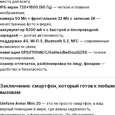
места для всего;
IPS‑экран 720×1600 (90 Гц)
— чёткое и плавное
изображение;
камера 50 Мп + фронтальная 32 Мп с записью 2K
—
качественные фото и видео;
аккумулятор 6200 мА·ч с быстрой и беспроводной
зарядкой
— долгая автономность;
поддержка 4G, Wi‑Fi 5, Bluetooth 5.2, NFC
— современные
возможности связи;
навигация GPS/ГЛОНАСС/Galileo/BeiDou/QZSS
— точное
позиционирование;
сканер отпечатка, разблокировка по лицу, фонарик
—
удобство и безопасность.
Заключение: смартфон, который готов к любым
вызовам
Ulefone Armor Mini 20
— это не просто смартфон, а ваш
верный помощник в мире, где важны надёжность,
автономность и функциональность. Он объединяет: