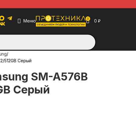
0
Меню
0
₽
ung
12/512GB Серый
sung SM-A576B
GB Серый