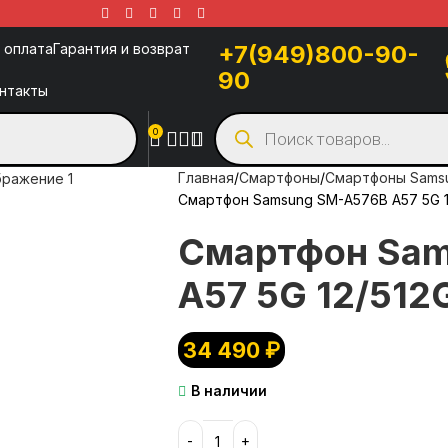
 оплата
Гарантия и возврат
+7(949)800-90-
90
нтакты
0
Главная
Смартфоны
Смартфоны Sams
Смартфон Samsung SM-A576B A57 5G 
Смартфон Sam
A57 5G 12/512
34 490
₽
В наличии