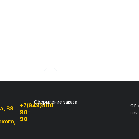
Оформление заказа
+7(949)800-
Обр
а, 89
90-
свя
90
ского,