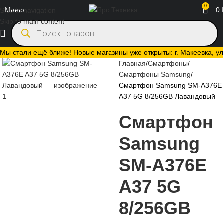
0
Меню
0
Skip to navigation
Skip to main content
Мы стали ещё ближе! Новые магазины уже открыты: г. Макеевка, ул.
Главная
Смартфоны
Смартфоны Samsung
Смартфон Samsung SM-A376E
A37 5G 8/256GB Лавандовый
Смартфон
Samsung
SM-A376E
A37 5G
8/256GB