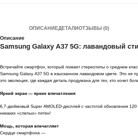
ОПИСАНИЕ
ДЕТАЛИ
ОТЗЫВЫ (0)
Описание
Samsung
Galaxy
A37
5G:
лавандовый
ст
Встречайте
смартфон,
который
ломает
стереотипы
о
среднем
клас
Samsung
Galaxy
A37
5G
в
изысканном
лавандовом
цвете.
Это
не
пр
это
эволюция,
где
каждая
деталь
продумана
для
тех,
кто
хочет
боль
Яркий
экран
— яркие
впечатления
6,7‑дюймовый
Super
AMOLED‑дисплей
с
частотой
обновления
120
никаких
«слепых»
пятен!
Мощь,
которая
впечатляет
Сердце
смартфона
—