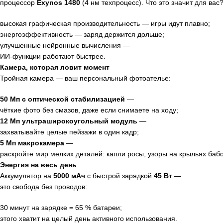
процессор
Exynos
1480
(4
нм
техпроцесс).
Что
это
значит
для
вас
высокая
графическая
производительность
— игры
идут
плавно;
энергоэффективность
— заряд
держится
дольше;
улучшенные
нейронные
вычисления
—
ИИ‑функции
работают
быстрее.
Камера,
которая
ловит
момент
Тройная
камера
— ваш
персональный
фотоателье:
50
Мп
с
оптической
стабилизацией
—
чёткие
фото
без
смазов,
даже
если
снимаете
на
ходу;
12
Мп
ультраширокоугольный
модуль
—
захватывайте
целые
пейзажи
в
один
кадр;
5
Мп
макрокамера
—
раскройте
мир
мелких
деталей:
капли
росы,
узоры
на
крыльях
бабо
Энергия
на
весь
день
Аккумулятор
на
5000
мАч
с
быстрой
зарядкой
45
Вт
—
это
свобода
без
проводов:
30
минут
на
зарядке
= 65
% батареи;
этого
хватит
на
целый
день
активного
использования.