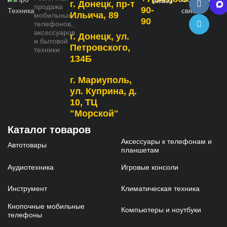
заказа
г. Донецк, пр-т
продажа
90-
связь
Ильича, 89
мобильных
90
телефонов,
аксессуаров
г. Донецк, ул.
и бытовой
Петровского,
техники
134Б
г. Мариуполь,
ул. Куприна, д.
10, ТЦ
"Морской"
Каталог товаров
Аксессуары к телефонам и
Автотовары
планшетам
Аудиотехника
Игровые консоли
Инструмент
Климатическая техника
Кнопочные мобильные
Компьютеры и ноутбуки
телефоны