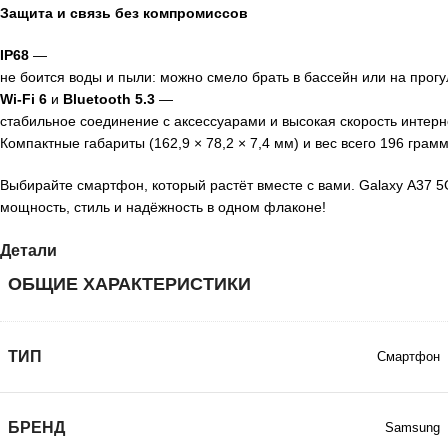
Защита
и
связь
без
компромиссов
IP68
—
не
боится
воды
и
пыли:
можно
смело
брать
в
бассейн
или
на
прогу
Wi‑Fi
6
и
Bluetooth
5.3
—
стабильное
соединение
с
аксессуарами
и
высокая
скорость
интерн
Компактные
габариты
(162,9
× 78,2
× 7,4
мм)
и
вес
всего
196
грамм
Выбирайте
смартфон,
который
растёт
вместе
с
вами.
Galaxy
A37
5
мощность,
стиль
и
надёжность
в
одном
флаконе!
Детали
ОБЩИЕ ХАРАКТЕРИСТИКИ
ТИП
Смартфон
БРЕНД
Samsung