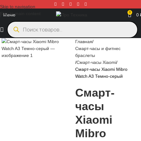
Skip to navigation
0
Skip to main content
Меню
0
Главная
Смарт-часы и фитнес
браслеты
Смарт-часы Xiaomi
Смарт-часы Xiaomi Mibro
Watch A3 Темно-серый
Смарт-
часы
Xiaomi
Mibro