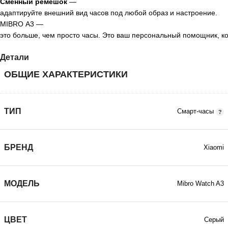
Сменный
ремешок
—
адаптируйте
внешний
вид
часов
под
любой
образ
и
настроение.
MIBRO
A3
—
это
больше,
чем
просто
часы.
Это
ваш
персональный
помощник,
ко
Детали
ОБЩИЕ ХАРАКТЕРИСТИКИ
ТИП
Смарт-часы
БРЕНД
Xiaomi
МОДЕЛЬ
Mibro Watch A3
ЦВЕТ
Серый