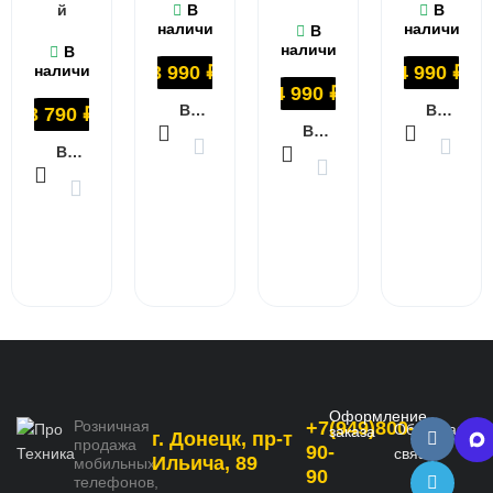
й
В
В
наличии
наличии
В
наличии
В
наличии
3 990
₽
4 990
₽
4 990
₽
В КОРЗИНУ
В КОРЗИНУ
3 790
₽
В КОРЗИНУ
В КОРЗИНУ
Оформление
Розничная
+7(949)800-
Обратная
заказа
г. Донецк, пр-т
продажа
90-
связь
Ильича, 89
мобильных
90
телефонов,