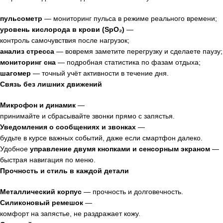
пульсометр
— мониторинг
пульса
в
режиме
реального
времени;
уровень
кислорода
в
крови
(SpO₂)
—
контроль
самочувствия
после
нагрузок;
анализ
стресса
— вовремя
заметите
перегрузку
и
сделаете
паузу;
мониторинг
сна
— подробная
статистика
по
фазам
отдыха;
шагомер
— точный
учёт
активности
в
течение
дня.
Связь
без
лишних
движений
Микрофон
и
динамик
—
принимайте
и
сбрасывайте
звонки
прямо
с
запястья.
Уведомления
о
сообщениях
и
звонках
—
будьте
в
курсе
важных
событий,
даже
если
смартфон
далеко.
Удобное
управление
двумя
кнопками
и
сенсорным
экраном
—
быстрая
навигация
по
меню.
Прочность
и
стиль
в
каждой
детали
Металлический
корпус
— прочность
и
долговечность.
Силиконовый
ремешок
—
комфорт
на
запястье,
не
раздражает
кожу.