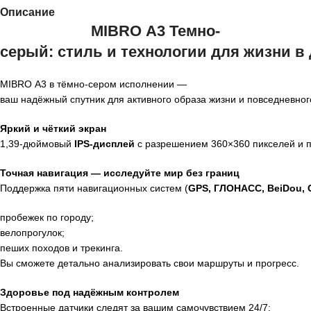
Описание
MIBRO
A3
Темно-
серый
:
стиль
и
технологии
для
жизни
в
MIBRO
A3
в
тёмно‑сером
исполнении
—
ваш
надёжный
спутник
для
активного
образа
жизни
и
повседневног
Яркий
и
чёткий
экран
1,39‑дюймовый
IPS‑дисплей
с
разрешением
360
×
360
пикселей
и
п
Точная
навигация
— исследуйте
мир
без
границ
Поддержка
пяти
навигационных
систем
(
GPS,
ГЛОНАСС,
BeiDou,
G
пробежек
по
городу;
велопрогулок;
пеших
походов
и
трекинга.
Вы
сможете
детально
анализировать
свои
маршруты
и
прогресс.
Здоровье
под
надёжным
контролем
Встроенные
датчики
следят
за
вашим
самочувствием
24/7: