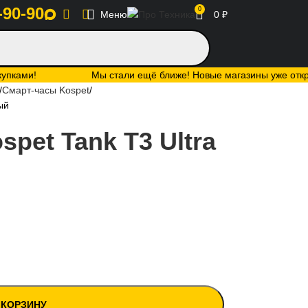
-90-90
0
Меню
0
₽
купками!
Мы стали ещё ближе! Новые магазины уже открыт
Смарт-часы Kospet
ый
pet Tank T3 Ultra
 КОРЗИНУ