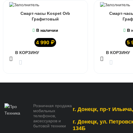
Смарт-часы Kospet Orb
Смарт-часы
Графитовый
Гра
В наличии
В 
4 990
₽
5 
В КОРЗИНУ
В КОРЗИНУ
Розничная продажа
г. Донецк, пр-т Ильича,
мобильных
телефонов,
аксессуаров и
г. Донецк, ул. Петровс
бытовой техники
134Б