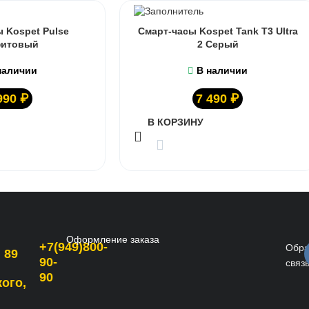
 Kospet Pulse
Смарт-часы Kospet Tank T3 Ultra
фитовый
2 Серый
наличии
В наличии
990
₽
7 490
₽
В КОРЗИНУ
Оформление заказа
+7(949)800-
Обра
 89
90-
связ
90
кого,