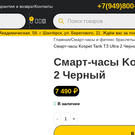
+7(949)800
арантия и возврат
Контакты
0
кадемическая, 5б. г. Шахтёрск, ул. Берегового, 11. Ждём вас за по
Главная
Смарт-часы и фитнес браслеты
Смарт-часы Kospet Tank T3 Ultra 2 Черн
Смарт-часы Kos
2 Черный
7 490
₽
В наличии
В