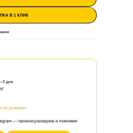
ПКА В 1 КЛИК
нное
2–3 дня
у:
 об условиях
elegram — проконсультируем и поможем