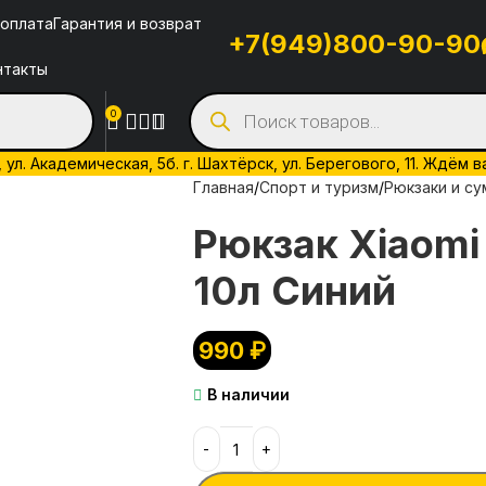
 оплата
Гарантия и возврат
+7(949)800-90-90
нтакты
0
л. Академическая, 5б. г. Шахтёрск, ул. Берегового, 11. Ждём в
Главная
Спорт и туризм
Рюкзаки и су
Рюкзак Xiaomi
10л Синий
990
₽
В наличии