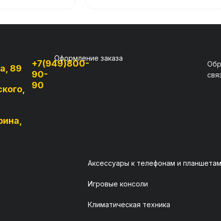
Оформление заказа
+7(949)800-
Обр
а, 89
90-
свя
90
ского,
рина,
Аксессуары к телефонам и планшета
Игровые консоли
Климатическая техника