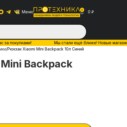
0
Меню
0
₽
ас за покупками!
Мы стали ещё ближе! Новые магазины 
мки
Рюкзак Xiaomi Mini Backpack 10л Синий
 Mini Backpack