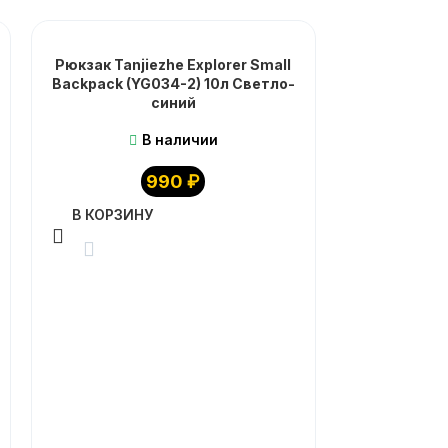
Рюкзак Tanjiezhe Explorer Small
Backpack (YG034-2) 10л Светло-
синий
В наличии
990
₽
В КОРЗИНУ
Рюкзак 
Explorer Fa
В КОРЗИ