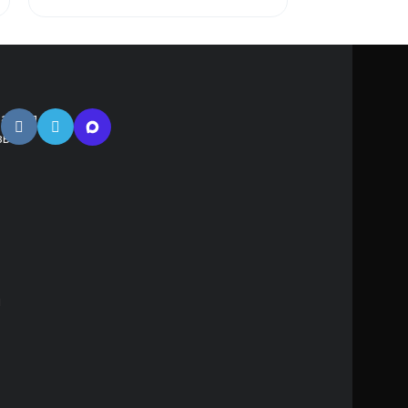
атная
зь
м