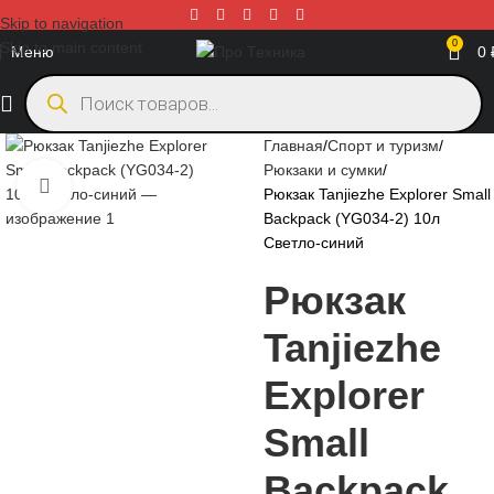
Skip to navigation
0
Skip to main content
Меню
0
Главная
Спорт и туризм
Рюкзаки и сумки
Нажмите, чтобы увеличить
Рюкзак Tanjiezhe Explorer Small
Backpack (YG034-2) 10л
Светло-синий
Рюкзак
Tanjiezhe
Explorer
Small
Backpack