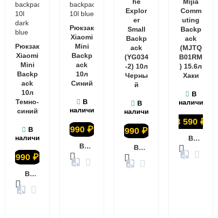
he
Mijia
Explor
Comm
er
uting
Рюкзак
Small
Backp
Xiaomi
Backp
ack
Рюкзак
Mini
ack
(MJTQ
Xiaomi
Backp
(YG034
B01RM
Mini
ack
-2) 10л
) 15.6л
Backp
10л
Черны
Хаки
ack
Синий
й
10л
В
Темно-
В
наличии
В
наличии
синий
наличии
3 590
₽
990
₽
В
990
₽
наличии
В КОРЗИНУ
В КОРЗИНУ
В КОРЗИНУ
990
₽
В КОРЗИНУ