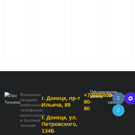
Оформление
Розничная
+7(949)800-
Обратная
заказа
г. Донецк, пр-т
продажа
90-
связь
Ильича, 89
мобильных
90
телефонов,
аксессуаров
г. Донецк, ул.
и бытовой
Петровского,
техники
134Б