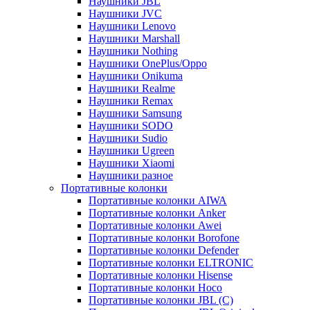
Наушники JBL
Наушники JVC
Наушники Lenovo
Наушники Marshall
Наушники Nothing
Наушники OnePlus/Oppo
Наушники Onikuma
Наушники Realme
Наушники Remax
Наушники Samsung
Наушники SODO
Наушники Sudio
Наушники Ugreen
Наушники Xiaomi
Наушники разное
Портативные колонки
Портативные колонки AIWA
Портативные колонки Anker
Портативные колонки Awei
Портативные колонки Borofone
Портативные колонки Defender
Портативные колонки ELTRONIC
Портативные колонки Hisense
Портативные колонки Hoco
Портативные колонки JBL (C)