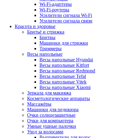
Wi-Fi-адаптеры
Wi-Fi-роутеры
Усилители сигнала Wi-Fi
Усилители сигнала связи
Красота и здоровье
Бритьё и стрижка
Бритвы
Машинки для стрижки
Триммеры
Весы напольные
Весы напольные Hyundai
Весы напольные Kitfort
Весы напольные Redmond
Весы напольные Tefal
Весы напольные Vitek
Весы напольные Xiaomi
Зеркала для макияжа
Косметологические аппараты
Массажёры
Машинки для педикюра
Очки cолнцезащитные
Очки для компьютера
Умные ушные палочки
Уход за волосами
Выпрямители для волос