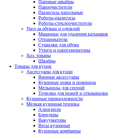
Паровые швабры
Пароочистители
Пылесосы напольные
Роботы-пылесосы
Роботы-стеклоочистители
Уход за обувью и одеждой
Машинки для удаления катышков
Отпариватели
Сушилки для обуви
Утюги и парогенераторы
Хоз. товары
Швабры
Товары для кухни
Аксессуары для кухни
Винные аксессуары
Кухонные ножи и ножницы
Мельницы для специй
Точилки для ножей и открывалки
Кухонные принадлежности
Мелкая кухонная техника
Аэрогрили
Блендеры
Вакууматоры
Весы кухонные
Кухонные комбаины