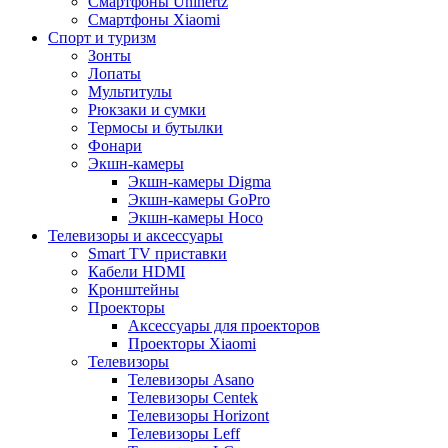
Смартфоны Unihertz
Смартфоны Xiaomi
Спорт и туризм
Зонты
Лопаты
Мультитулы
Рюкзаки и сумки
Термосы и бутылки
Фонари
Экшн-камеры
Экшн-камеры Digma
Экшн-камеры GoPro
Экшн-камеры Hoco
Телевизоры и аксессуары
Smart TV приставки
Кабели HDMI
Кронштейны
Проекторы
Аксессуары для проекторов
Проекторы Xiaomi
Телевизоры
Телевизоры Asano
Телевизоры Centek
Телевизоры Horizont
Телевизоры Leff