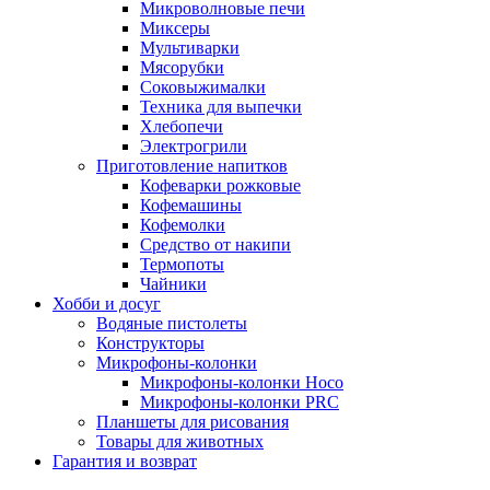
Микроволновые печи
Миксеры
Мультиварки
Мясорубки
Соковыжималки
Техника для выпечки
Хлебопечи
Электрогрили
Приготовление напитков
Кофеварки рожковые
Кофемашины
Кофемолки
Средство от накипи
Термопоты
Чайники
Хобби и досуг
Водяные пистолеты
Конструкторы
Микрофоны-колонки
Микрофоны-колонки Hoco
Микрофоны-колонки PRC
Планшеты для рисования
Товары для животных
Гарантия и возврат