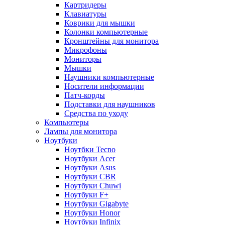
Картридеры
Клавиатуры
Коврики для мышки
Колонки компьютерные
Кронштейны для монитора
Микрофоны
Мониторы
Мышки
Наушники компьютерные
Носители информации
Патч-корды
Подставки для наушников
Средства по уходу
Компьютеры
Лампы для монитора
Ноутбуки
Ноутбки Tecno
Ноутбуки Acer
Ноутбуки Asus
Ноутбуки CBR
Ноутбуки Chuwi
Ноутбуки F+
Ноутбуки Gigabyte
Ноутбуки Honor
Ноутбуки Infinix