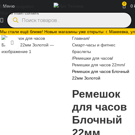
0
Меню
0
Skip to navigation
Skip to main content
Мы стали ещё ближе! Новые магазины уже открыты: г. Макеевка, ул.
Главная
Нажмите, чтобы увеличить
Смарт-часы и фитнес
браслеты
Ремешки для часов
Ремешки для часов 22mm
Ремешок для часов Блочный
22мм Золотой
Ремешок
для часов
Блочный
22мм