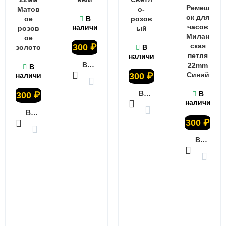
Ремеш
Матов
о-
ок для
ое
В
розов
часов
наличии
розов
ый
Милан
ое
ская
300
₽
золото
В
петля
наличии
В КОРЗИНУ
22mm
В
Синий
наличии
300
₽
В КОРЗИНУ
В
300
₽
наличии
В КОРЗИНУ
300
₽
В КОРЗИНУ