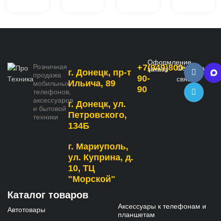
Оформление
Розничная
+7(949)800-
Обратная
заказа
г. Донецк, пр-т
продажа
90-
связь
Ильича, 89
мобильных
90
телефонов,
аксессуаров
г. Донецк, ул.
и бытовой
Петровского,
техники
134Б
г. Мариуполь,
ул. Куприна, д.
10, ТЦ
"Морской"
Каталог товаров
Аксессуары к телефонам и
Автотовары
планшетам