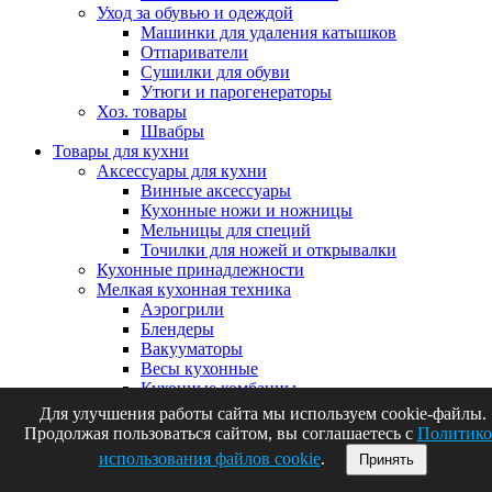
Уход за обувью и одеждой
Машинки для удаления катышков
Отпариватели
Сушилки для обуви
Утюги и парогенераторы
Хоз. товары
Швабры
Товары для кухни
Аксессуары для кухни
Винные аксессуары
Кухонные ножи и ножницы
Мельницы для специй
Точилки для ножей и открывалки
Кухонные принадлежности
Мелкая кухонная техника
Аэрогрили
Блендеры
Вакууматоры
Весы кухонные
Кухонные комбаины
Микроволновые печи
Для улучшения работы сайта мы используем cookie-файлы.
Миксеры
Продолжая пользоваться сайтом, вы соглашаетесь с
Политико
Мультиварки
использования файлов cookie
.
Принять
Мясорубки
Соковыжималки