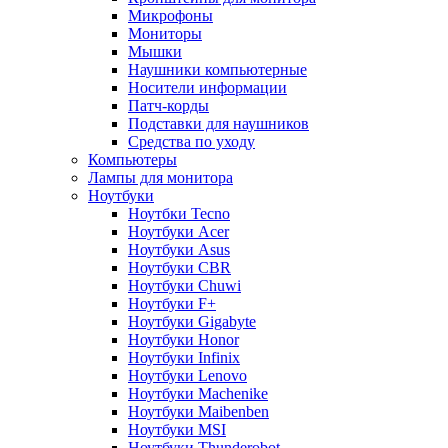
Микрофоны
Мониторы
Мышки
Наушники компьютерные
Носители информации
Патч-корды
Подставки для наушников
Средства по уходу
Компьютеры
Лампы для монитора
Ноутбуки
Ноутбки Tecno
Ноутбуки Acer
Ноутбуки Asus
Ноутбуки CBR
Ноутбуки Chuwi
Ноутбуки F+
Ноутбуки Gigabyte
Ноутбуки Honor
Ноутбуки Infinix
Ноутбуки Lenovo
Ноутбуки Machenike
Ноутбуки Maibenben
Ноутбуки MSI
Ноутбуки Thunderobot