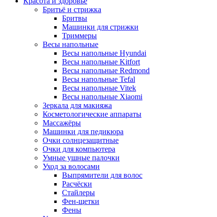
Красота и здоровье
Бритьё и стрижка
Бритвы
Машинки для стрижки
Триммеры
Весы напольные
Весы напольные Hyundai
Весы напольные Kitfort
Весы напольные Redmond
Весы напольные Tefal
Весы напольные Vitek
Весы напольные Xiaomi
Зеркала для макияжа
Косметологические аппараты
Массажёры
Машинки для педикюра
Очки cолнцезащитные
Очки для компьютера
Умные ушные палочки
Уход за волосами
Выпрямители для волос
Расчёски
Стайлеры
Фен-щетки
Фены