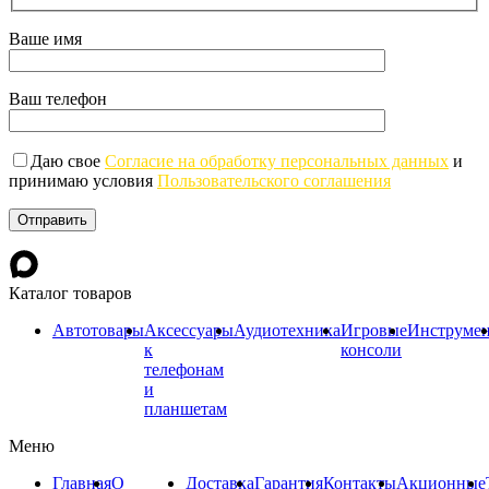
Ваше имя
Ваш телефон
Даю свое
Согласие на обработку персональных данных
и
принимаю условия
Пользовательского соглашения
Каталог товаров
Автотовары
Аксессуары
Аудиотехника
Игровые
Инструме
к
консоли
телефонам
и
планшетам
Меню
Главная
О
Доставка
Гарантия
Контакты
Акционные