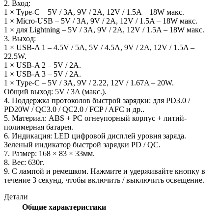
2. Вход:
1 × Type-C – 5V / 3A, 9V / 2A, 12V / 1.5A – 18W макс.
1 × Micro-USB – 5V / 3A, 9V / 2A, 12V / 1.5A – 18W макс.
1 × для Lightning – 5V / 3A, 9V / 2A, 12V / 1.5A – 18W макс.
3. Выход:
1 × USB-A 1 – 4.5V / 5A, 5V / 4.5A, 9V / 2A, 12V / 1.5A –
22.5W.
1 × USB-A 2 – 5V / 2A.
1 × USB-A 3 – 5V / 2A.
1 × Type-C – 5V / 3A, 9V / 2.22, 12V / 1.67A – 20W.
Общий выход: 5V / 3A (макс.).
4. Поддержка протоколов быстрой зарядки: для PD3.0 /
PD20W / QC3.0 / QC2.0 / FCP / AFC и др..
5. Материал: ABS + PC огнеупорный корпус + литий-
полимерная батарея.
6. Индикация: LED цифровой дисплей уровня заряда.
Зеленый индикатор быстрой зарядки PD / QC.
7. Размер: 168 × 83 × 33мм.
8. Вес: 630г.
9. С лампой и ремешком. Нажмите и удерживайте кнопку в
течение 3 секунд, чтобы включить / выключить освещение.
Детали
Общие характеристики