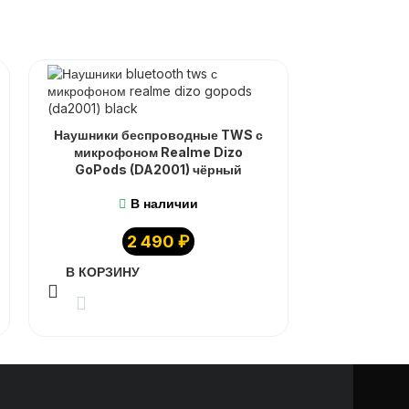
Наушники 
микрофоно
Наушники беспроводные TWS с
микрофоном Realme Dizo
GoPods (DA2001) чёрный
В наличии
В КОРЗИ
2 490
₽
В КОРЗИНУ