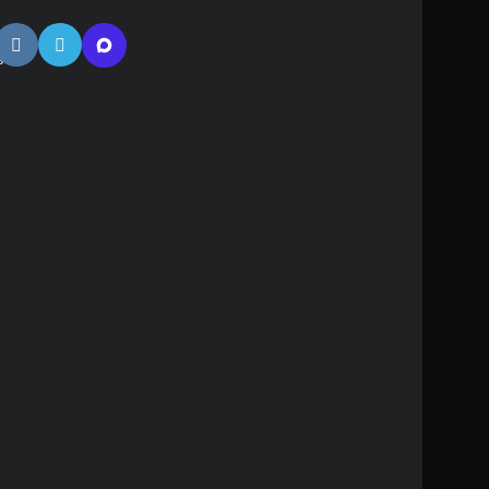
атная
ь