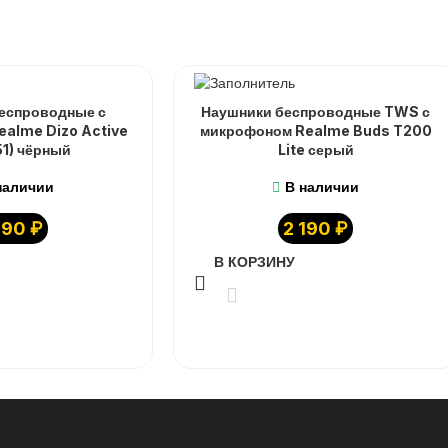
еспроводные с
Наушники беспроводные TWS с
alme Dizo Active
микрофоном Realme Buds T200
1) чёрный
Lite серый
наличии
В наличии
990
₽
2 190
₽
В КОРЗИНУ