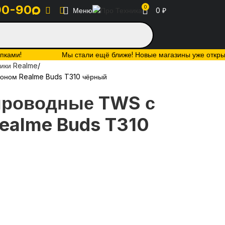
90-90
0
Меню
0
₽
упками!
Мы стали ещё ближе! Новые магазины уже открыты:
ики Realme
оном Realme Buds T310 чёрный
проводные TWS с
ealme Buds T310