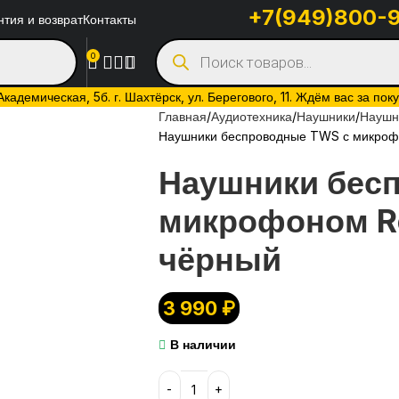
+7(949)800-
нтия и возврат
Контакты
0
адемическая, 5б. г. Шахтёрск, ул. Берегового, 11. Ждём вас за пок
Главная
Аудиотехника
Наушники
Наушн
Наушники беспроводные TWS с микроф
Наушники бес
микрофоном R
чёрный
3 990
₽
В наличии