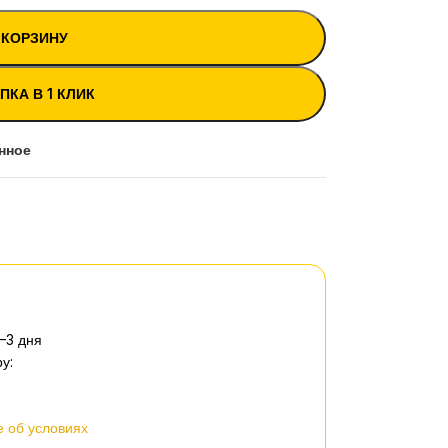
 КОРЗИНУ
ПКА В 1 КЛИК
нное
–3 дня
у:
 об условиях