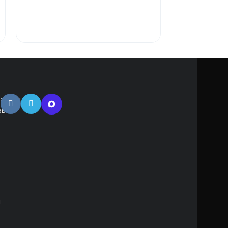
атная
зь
м