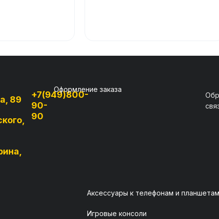
Оформление заказа
+7(949)800-
Обр
а, 89
90-
свя
90
ского,
рина,
Аксессуары к телефонам и планшета
Игровые консоли