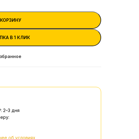
 КОРЗИНУ
ПКА В 1 КЛИК
избранное
: 2–3 дня
еру:
ее об условиях