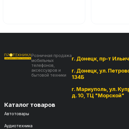
Розничная продажа
г. Донецк, пр-т Ильич
мобильных
телефонов,
аксессуаров и
г. Донецк, ул. Петров
бытовой техники
134Б
г. Мариуполь, ул. Куп
д. 10, ТЦ "Морской"
Каталог товаров
Автотовары
Аудиотехника