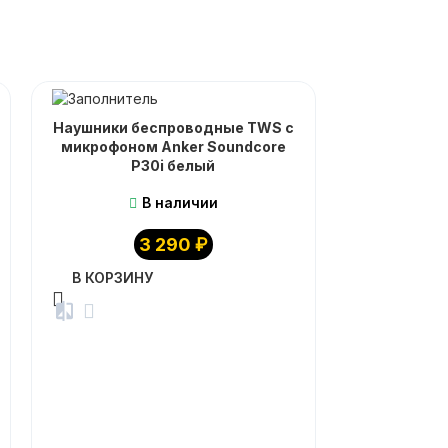
Наушники беспроводные TWS с
Наушники б
микрофоном Anker Soundcore
микрофоно
P30i белый
R60
В наличии
3 290
₽
В КОРЗИНУ
В КОРЗИ