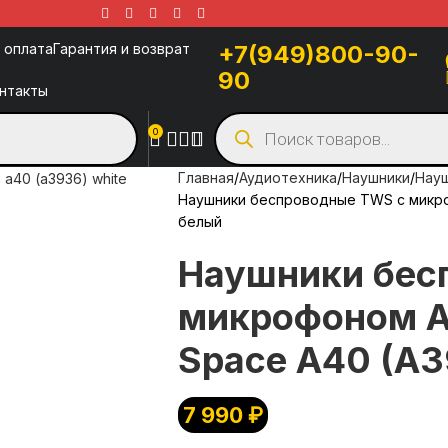
 оплата
Гарантия и возврат
+7(949)800-90-
90
нтакты
0
Главная
Аудиотехника
Наушники
Науш
Наушники беспроводные TWS с микро
белый
Наушники бес
микрофоном A
Space A40 (A3
7 990
₽