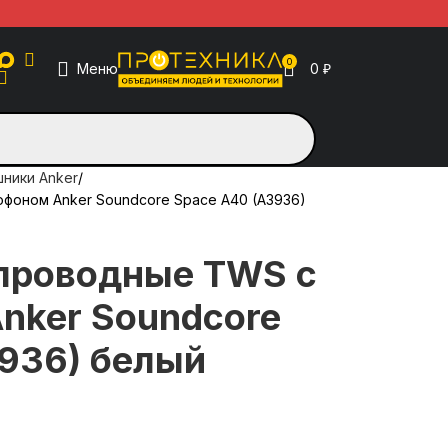
0
Меню
0
₽
ники Anker
фоном Anker Soundcore Space A40 (A3936)
проводные TWS с
nker Soundcore
936) белый