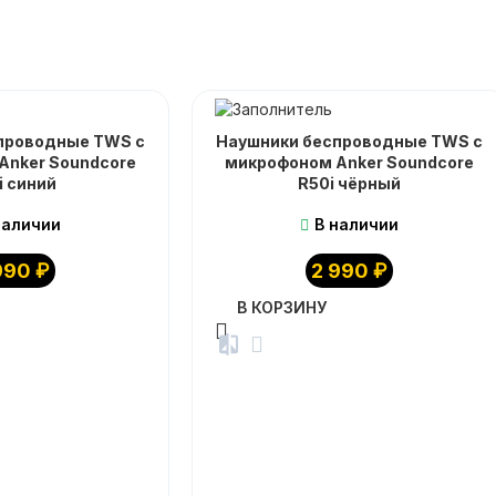
проводные TWS с
Наушники беспроводные TWS с
Anker Soundcore
микрофоном Anker Soundcore
i синий
R50i чёрный
наличии
В наличии
990
₽
2 990
₽
В КОРЗИНУ