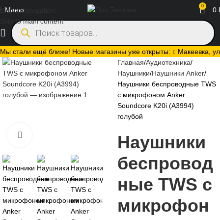
0
Меню
0
Skip to navigation
Skip to main content
Мы стали ещё ближе! Новые магазины уже открыты: г. Макеевка, ул.
Главная
Аудиотехника
Наушники
Наушники Anker
Наушники беспроводные TWS
с микрофоном Anker
Soundcore K20i (A3994)
голубой
Нажмите, чтобы увеличить
Наушники
беспровод
ные TWS с
микрофон