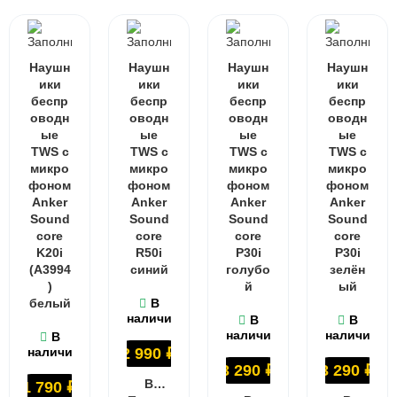
Наушн
Наушн
Наушн
Наушн
ики
ики
ики
ики
беспр
беспр
беспр
беспр
оводн
оводн
оводн
оводн
ые
ые
ые
ые
TWS с
TWS с
TWS с
TWS с
микро
микро
микро
микро
фоном
фоном
фоном
фоном
Anker
Anker
Anker
Anker
Sound
Sound
Sound
Sound
core
core
core
core
K20i
R50i
P30i
P30i
(A3994
синий
голубо
зелён
)
й
ый
белый
В
наличии
В
В
наличии
наличии
В
наличии
2 990
₽
3 290
₽
3 290
₽
В КОРЗИНУ
1 790
₽