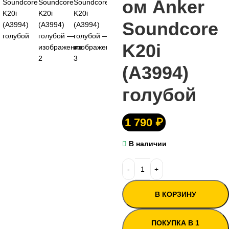
ом Anker
Soundcore
K20i
(A3994)
голубой
1 790
₽
В наличии
В КОРЗИНУ
ПОКУПКА В 1