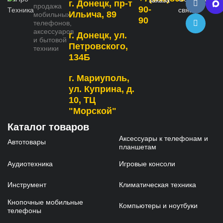
г. Донецк, пр-т
продажа
90-
связь
Ильича, 89
мобильных
90
телефонов,
аксессуаров
г. Донецк, ул.
и бытовой
Петровского,
техники
134Б
г. Мариуполь,
ул. Куприна, д.
10, ТЦ
"Морской"
Каталог товаров
Аксессуары к телефонам и
Автотовары
планшетам
Аудиотехника
Игровые консоли
Инструмент
Климатическая техника
Кнопочные мобильные
Компьютеры и ноутбуки
телефоны