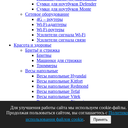
Сумки для ноутбуков Defender
Сумки для ноутбуков Monte
Сетевое оборудование
4G – роутеры
Wi-Fi-адаптеры
Wi-Fi-роутеры
Усилители сигнала Wi-Fi
Усилители сигнала связи
Красота и здоровье
Бритьё и стрижка
Бритвы
Машинки для стрижки
Триммеры
Весы напольные
Весы напольные Hyundai
Весы напольные Kitfort
Весы напольные Redmond
Весы напольные Tefal
Весы напольные Vitek
Весы напольные Xiaomi
Зеркала для макияжа
Для улучшения работы сайта мы используем cookie-файлы.
Косметологические аппараты
Продолжая пользоваться сайтом, вы соглашаетесь с
Политико
Массажёры
использования файлов cookie
.
Принять
Машинки для педикюра
Очки cолнцезащитные