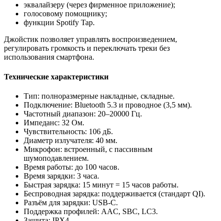
эквалайзеру (через фирменное приложение);
голосовому помощнику;
функции Spotify Tap.
Джойстик позволяет управлять воспроизведением,
регулировать громкость и переключать треки без
использования смартфона.
Технические характеристики
Тип: полноразмерные накладные, складные.
Подключение: Bluetooth 5.3 и проводное (
3
,
5
мм).
Частотный диапазон:
20–20
000
Гц.
Импеданс:
32
Ом.
Чувствительность:
106
дБ.
Диаметр излучателя:
40
мм.
Микрофон: встроенный, с пассивным
шумоподавлением.
Время работы: до
100
часов.
Время зарядки:
3
часа.
Быстрая зарядка:
15
минут =
15
часов работы.
Беспроводная зарядка: поддерживается (стандарт QI).
Разъём для зарядки: USB‑C.
Поддержка профилей: AAC, SBC, LC3.
Защита: IPX4.