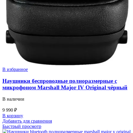
В избранное
Наушники беспроводные полноразмерные с
микрофоном Marshall Major IV Original чёрный
В наличии
9 990
₽
В корзину
Добавить для сравнения
Быстрый просмотр