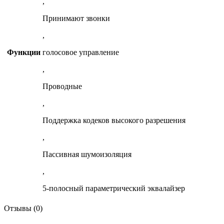
,
Принимают звонки
,
Функции
голосовое управление
,
Проводные
,
Поддержка кодеков высокого разрешения
,
Пассивная шумоизоляция
,
5‑полосный параметрический эквалайзер
Отзывы (0)