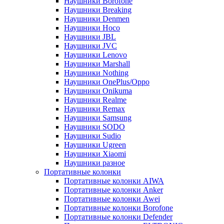
Наушники Borofone
Наушники Breaking
Наушники Denmen
Наушники Hoco
Наушники JBL
Наушники JVC
Наушники Lenovo
Наушники Marshall
Наушники Nothing
Наушники OnePlus/Oppo
Наушники Onikuma
Наушники Realme
Наушники Remax
Наушники Samsung
Наушники SODO
Наушники Sudio
Наушники Ugreen
Наушники Xiaomi
Наушники разное
Портативные колонки
Портативные колонки AIWA
Портативные колонки Anker
Портативные колонки Awei
Портативные колонки Borofone
Портативные колонки Defender