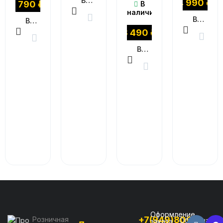
В КОРЗИНУ
4 990
₽
1 790
₽
В
наличии
В КОРЗИНУ
В КОРЗИНУ
3 490
₽
В КОРЗИНУ
Оформление
+7(949)800-
Розничная
Обратная
заказа