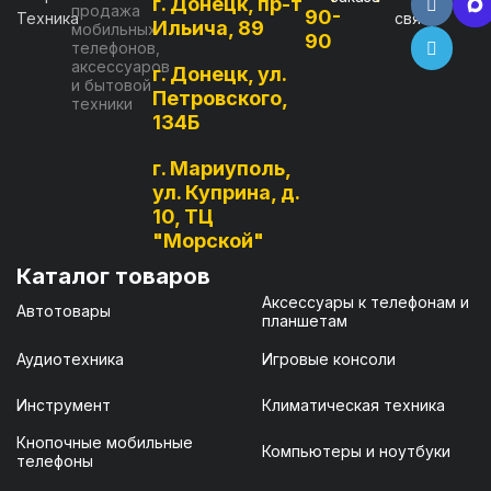
г. Донецк, пр-т
продажа
90-
связь
Ильича, 89
мобильных
90
телефонов,
аксессуаров
г. Донецк, ул.
и бытовой
Петровского,
техники
134Б
г. Мариуполь,
ул. Куприна, д.
10, ТЦ
"Морской"
Каталог товаров
Аксессуары к телефонам и
Автотовары
планшетам
Аудиотехника
Игровые консоли
Инструмент
Климатическая техника
Кнопочные мобильные
Компьютеры и ноутбуки
телефоны