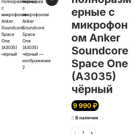
ерные с
микрофон
ом Anker
Soundcore
Space One
(A3035)
чёрный
9 990
₽
В наличии