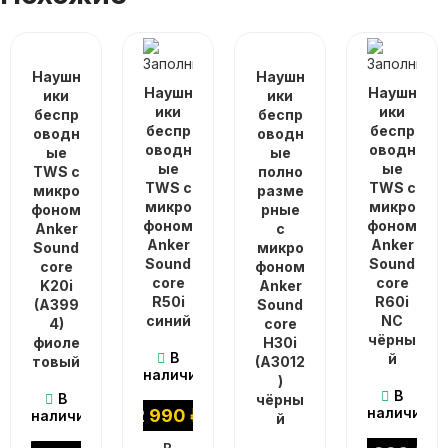
Наушн
Наушн
Наушн
Наушн
ики
ики
ики
ики
беспр
беспр
беспр
беспр
оводн
оводн
оводн
оводн
ые
ые
ые
ые
TWS с
полно
TWS с
TWS с
микро
разме
микро
микро
фоном
рные
фоном
фоном
Anker
с
Anker
Anker
Sound
микро
Sound
Sound
core
фоном
core
core
K20i
Anker
R50i
R60i
(A399
Sound
синий
NC
4)
core
чёрны
фиоле
H30i
В
й
товый
(A3012
наличии
)
В
В
чёрны
наличии
2 990
₽
наличии
й