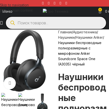
Skip to navigation
Skip to main content
0
Меню
0
Главная
Аудиотехника
Наушники
Наушники Anker
Наушники беспроводные
полноразмерные с
микрофоном Anker
Soundcore Space One
(A3035) чёрный
Наушники
Нажмите, чтобы увеличить
беспровод
ные
полноразм