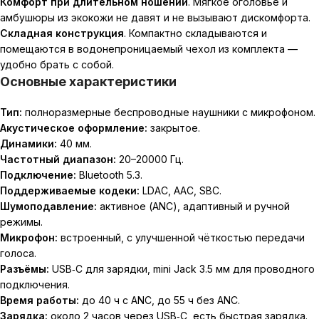
Комфорт при длительном ношении
. Мягкое оголовье и
амбушюры из экокожи не давят и не вызывают дискомфорта.
Складная конструкция
. Компактно складываются и
помещаются в водонепроницаемый чехол из комплекта —
удобно брать с собой.
Основные характеристики
Тип:
полноразмерные беспроводные наушники с микрофоном.
Акустическое оформление:
закрытое.
Динамики:
40 мм.
Частотный диапазон:
20–20
000
Гц.
Подключение:
Bluetooth 5.3.
Поддерживаемые кодеки:
LDAC, AAC, SBC.
Шумоподавление:
активное (ANC), адаптивный и ручной
режимы.
Микрофон:
встроенный, с улучшенной чёткостью передачи
голоса.
Разъёмы:
USB‑C для зарядки, mini Jack 3.5 мм для проводного
подключения.
Время работы:
до 40 ч с ANC, до 55 ч без ANC.
Зарядка:
около 2 часов через USB‑C, есть быстрая зарядка.