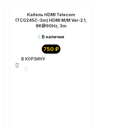
Кабель HDMI Telecom
(TCG245C-3m) HDMI M/M Ver-2.1,
8K@60Hz, 3m
В наличии
750
₽
В КОРЗИНУ
Кабель 
Definit
В КОРЗИ