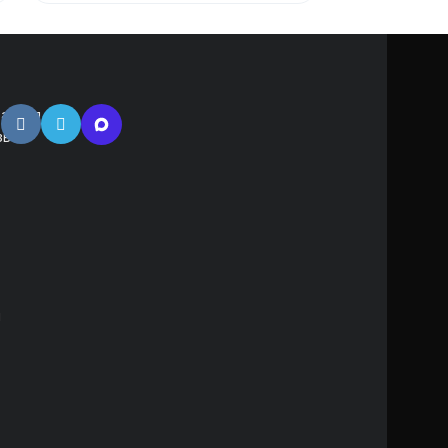
атная
зь
м