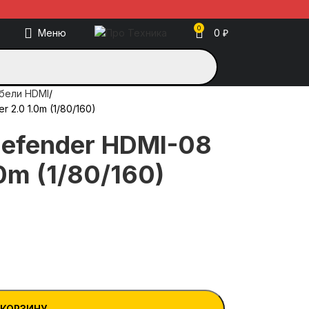
0
Меню
0
₽
бели HDMI
 2.0 1.0m (1/80/160)
efender HDMI-08
0m (1/80/160)
 КОРЗИНУ