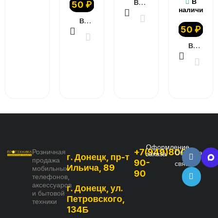
В
В КОРЗИНУ
50
₽
наличии
В КОРЗИНУ
50
₽
В КОРЗИНУ
Оформление
+7(949)800-
Розничная
Обратная
заказа
г. Донецк, пр-т
продажа
90-
связь
Ильича, 89
мобильных
90
телефонов,
аксессуаров
г. Донецк, ул.
и бытовой
Петровского,
техники
134Б