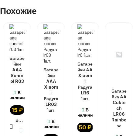
Похожие
Батаре
йки
Батаре
AAA
Батаре
йки AA
Sunm
йки
Xiaom
ol R03
AAA
i
Xiaom
Радуга
Батаре
В
i
LR6
йка AA
наличии
Радуга
1шт.
Cukte
LR03
ch
15
₽
В
1шт.
LR06
наличии
Rainbo
В КОРЗИНУ
В
w
наличии
50
₽