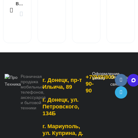
В КОРЗИНУ
Оформление
Розничная
+7(949)800-
Обратная
заказа
г. Донецк, пр-т
продажа
90-
связь
Ильича, 89
мобильных
90
телефонов,
аксессуаров
г. Донецк, ул.
и бытовой
Петровского,
техники
134Б
г. Мариуполь,
ул. Куприна, д.