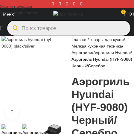
Skip to navigation
0
Skip to main content
Меню
0
Главная
Товары для кухни
Мелкая кухонная техника
Аэрогрили
Аэрогрили Hyundai
Аэрогриль Hyundai (HYF-9080)
Черный/Серебро
Аэрогриль
Hyundai
(HYF-9080)
Нажмите, чтобы увеличить
Черный/
Серебро