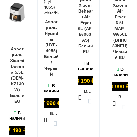
Xiaomi
Xiaomi
Behear
Air
t Air
Fryer
Аэрог
Fryer
6.5L
риль
6L (AF-
MAF-
Hyund
E6003-
W6501
ai
AS)
(BHR0
(HYF-
Белый
83NEU)
Аэрог
4055)
EU
Черны
риль
Белый
й EU
Xiaomi
/
В
Deerm
Черны
наличии
В
a 5.5L
й
наличии
(DEM-
8 190
₽
KZ130
В
9 990
₽
W)
наличии
В КОРЗИНУ
Белый
В КОРЗИНУ
EU
7 990
₽
В
В КОРЗИНУ
наличии
7 490
₽