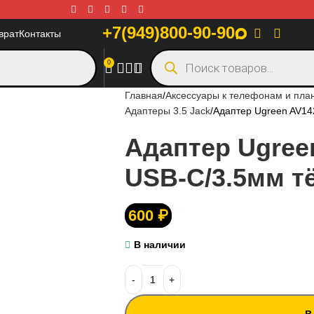
+7(949)800-90-90
врат
Контакты
0
Главная
Аксессуары к телефонам и пл
Адаптеры 3.5 Jack
Адаптер Ugreen AV14
Адаптер Ugree
USB-C/3.5мм т
600
₽
В наличии