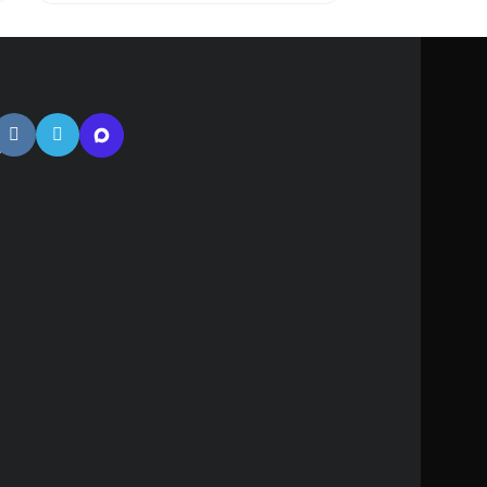
тная
ь