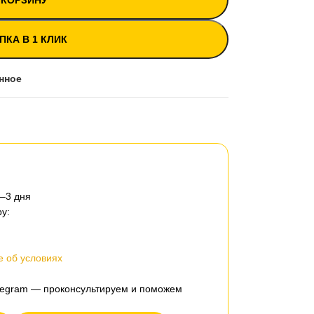
 КОРЗИНУ
ПКА В 1 КЛИК
нное
2–3 дня
у:
 об условиях
elegram — проконсультируем и поможем