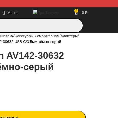
0
Меню
0
₽
аншетам
Аксессуары к смартфонам
Адаптеры
2-30632 USB-C/3.5мм тёмно-серый
n AV142-30632
ёмно-серый