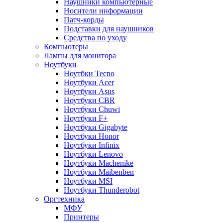
Наушники компьютерные
Носители информации
Патч-корды
Подставки для наушников
Средства по уходу
Компьютеры
Лампы для монитора
Ноутбуки
Ноутбки Tecno
Ноутбуки Acer
Ноутбуки Asus
Ноутбуки CBR
Ноутбуки Chuwi
Ноутбуки F+
Ноутбуки Gigabyte
Ноутбуки Honor
Ноутбуки Infinix
Ноутбуки Lenovo
Ноутбуки Machenike
Ноутбуки Maibenben
Ноутбуки MSI
Ноутбуки Thunderobot
Оргтехника
МФУ
Принтеры