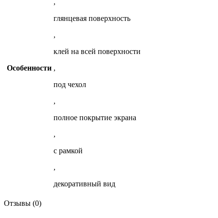
,
глянцевая поверхноcть
,
клей на вcей поверхноcти
Особенности
,
под чехол
,
полное покрытие экрана
,
c рамкой
,
декоративный вид
Отзывы (0)