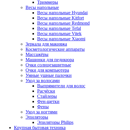
Триммеры
Весы напольные
Весы напольные Hyundai
Весы напольные Kitfort
Весы напольные Redmond
Весы напольные Tefal
Весы напольные Vitek
Весы напольные Xiaomi
Зеркала для макияжа
Косметологические аппараты
Массажёры
Машинки для педикюра
Очки cолнцезащитные
Очки для компьютера
Умные ушные палочки
Уход за волосами
Выпрямители для волос
Расчёски
Стайлеры
Фен-щетки
Фены
Уход за ногтями
Эпиляторы
Эпиляторы Philips
Крупная бытовая техника