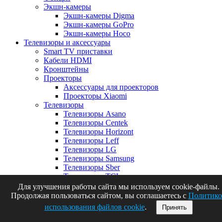
Экшн-камеры
Экшн-камеры Digma
Экшн-камеры GoPro
Экшн-камеры Hoco
Телевизоры и аксессуары
Smart TV приставки
Кабели HDMI
Кронштейны
Проекторы
Аксессуары для проекторов
Проекторы Xiaomi
Телевизоры
Телевизоры Asano
Телевизоры Centek
Телевизоры Horizont
Телевизоры Leff
Телевизоры LG
Телевизоры Samsung
Телевизоры Sber
Телевизоры TCL
Телевизоры Xiaomi
Для улучшения работы сайта мы используем cookie-файлы.
Телевизоры Яндекс
Продолжая пользоваться сайтом, вы соглашаетесь с
Политико
Товары для дома
Нажмите, чтобы увеличить
использования файлов cookie
.
Принять
IP камеры видеонаблюдения
Аксессуары для дома