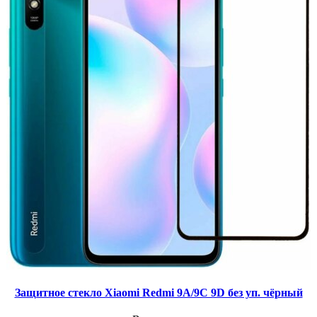
Защитное стекло Xiaomi Redmi 9A/9C 9D без уп. чёрный