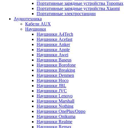
Портативные зарядные устройства Topomax
Портативные зарядные устройства Xiaomi
Портативные электростанции
Аудиотехника
Кабели AUX
Наушники
Наушники A4Tech
Наушники Acefast
Наушники Anker
Наушники Apple
Наушники Awei
Наушники Baseus
Наушники Borofone
Наушники Breaking
Наушники Denmen
Наушники Hoco
Наушники JBL
Наушники JVC
Наушники Lenovo
Наушники Marshall
Наушники Nothing
Наушники OnePlus/Oppo
Наушники Onikuma
Наушники Realme
Наушники Remax