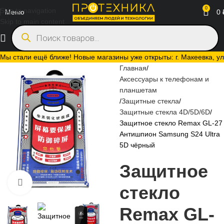
0
Skip to navigation
Меню
0
Skip to main content
Мы стали ещё ближе! Новые магазины уже открыты: г. Макеевка, ул.
Главная
Аксессуары к телефонам и
планшетам
Защитные стекла
Защитные стекла 4D/5D/6D
Защитное стекло Remax GL-27
Антишпион Samsung S24 Ultra
5D чёрный
Защитное
Нажмите, чтобы увеличить
стекло
Remax GL-