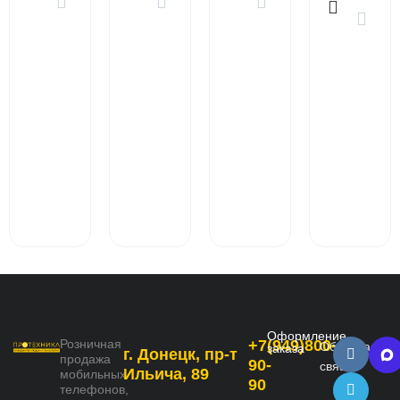
Оформление
Розничная
+7(949)800-
Обратная
заказа
г. Донецк, пр-т
продажа
90-
связь
Ильича, 89
мобильных
90
телефонов,