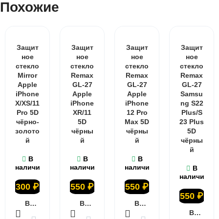
Похожие
Защит
Защит
Защит
Защит
ное
ное
ное
ное
стекло
стекло
стекло
стекло
Mirror
Remax
Remax
Remax
Apple
GL-27
GL-27
GL-27
iPhone
Apple
Apple
Samsu
X/XS/11
iPhone
iPhone
ng S22
Pro 5D
XR/11
12 Pro
Plus/S
чёрно-
5D
Max 5D
23 Plus
золото
чёрны
чёрны
5D
й
й
й
чёрны
й
В
В
В
наличии
наличии
наличии
В
наличии
300
₽
550
₽
550
₽
550
₽
В КОРЗИНУ
В КОРЗИНУ
В КОРЗИНУ
В КОРЗИНУ