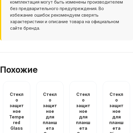
комплектация могут быть изменены производителем
без предварительного предупреждения. Во
избежание ошибок рекомендуем сверять
характеристики и описание товара на официальном
сайте бренда.
Похожие
Стекл
Стекл
Стекл
Стекл
о
о
о
о
защит
защит
защит
защит
ное
ное
ное
ное
Tempe
для
для
для
red
планш
планш
планш
Glass
ета
ета
ета