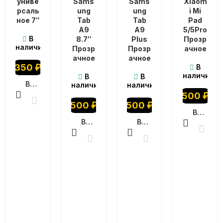
униве
Sams
Sams
Xiaom
рсаль
ung
ung
i Mi
ное 7″
Tab
Tab
Pad
A9
A9
5/5Pro
В
8.7″
Plus
Прозр
наличии
Прозр
Прозр
ачное
ачное
ачное
350
₽
В
наличии
В
В
В КОРЗИНУ
наличии
наличии
500
₽
500
₽
500
₽
В КОРЗИНУ
В КОРЗИНУ
В КОРЗИНУ