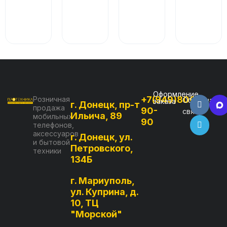
Оформление
+7(949)800-
Розничная
Обратная
заказа
г. Донецк, пр-т
продажа
90-
связь
Ильича, 89
мобильных
90
телефонов,
аксессуаров
г. Донецк, ул.
и бытовой
Петровского,
техники
134Б
г. Мариуполь,
ул. Куприна, д.
10, ТЦ
"Морской"