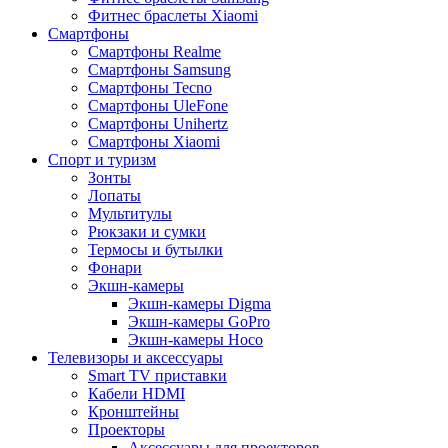
Фитнес браслеты Xiaomi
Смартфоны
Смартфоны Realme
Смартфоны Samsung
Смартфоны Tecno
Смартфоны UleFone
Смартфоны Unihertz
Смартфоны Xiaomi
Спорт и туризм
Зонты
Лопаты
Мультитулы
Рюкзаки и сумки
Термосы и бутылки
Фонари
Экшн-камеры
Экшн-камеры Digma
Экшн-камеры GoPro
Экшн-камеры Hoco
Телевизоры и аксессуары
Smart TV приставки
Кабели HDMI
Кронштейны
Проекторы
Аксессуары для проекторов