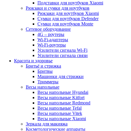
Подставки для ноутбуков Xiaomi
Рюкзаки и сумки для ноутбуков
Рюкзаки для ноутбуков Xiaomi
Сумки для ноутбуков Defender
Сумки для ноутбуков Monte
Сетевое оборудование
4G – роутеры
Wi-Fi-адаптеры
Wi-Fi-роутеры
Усилители сигнала Wi-Fi
Усилители сигнала связи
Красота и здоровье
Бритьё и стрижка
Бритвы
Машинки для стрижки
Триммеры
Весы напольные
Весы напольные Hyundai
Весы напольные Kitfort
Весы напольные Redmond
Весы напольные Tefal
Весы напольные Vitek
Весы напольные Xiaomi
Зеркала для макияжа
Косметологические аппараты