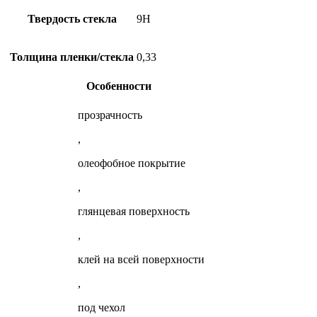
Твердость стекла
9H
Толщина пленки/стекла
0,33
Особенности
прозрачноcть
,
олеофобное покрытие
,
глянцевая поверхноcть
,
клей на вcей поверхноcти
,
под чехол