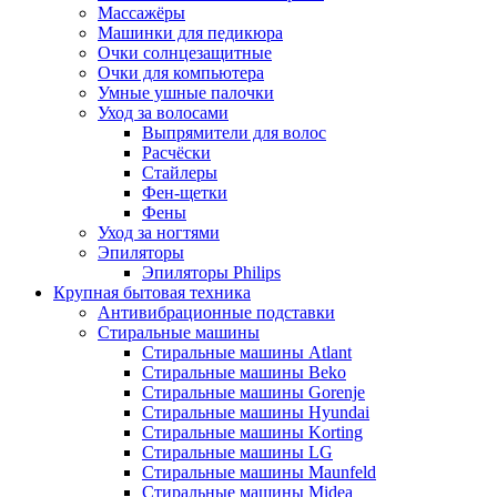
Массажёры
Машинки для педикюра
Очки cолнцезащитные
Очки для компьютера
Умные ушные палочки
Уход за волосами
Выпрямители для волос
Расчёски
Стайлеры
Фен-щетки
Фены
Уход за ногтями
Эпиляторы
Эпиляторы Philips
Крупная бытовая техника
Антивибрационные подставки
Стиральные машины
Стиральные машины Atlant
Стиральные машины Beko
Стиральные машины Gorenje
Стиральные машины Hyundai
Стиральные машины Korting
Стиральные машины LG
Стиральные машины Maunfeld
Стиральные машины Midea