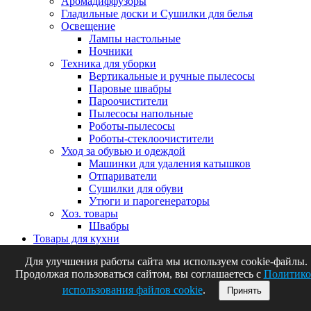
Аромадиффузоры
Гладильные доски и Сушилки для белья
Освещение
Лампы настольные
Ночники
Техника для уборки
Вертикальные и ручные пылесосы
Паровые швабры
Пароочистители
Пылесосы напольные
Роботы-пылесосы
Роботы-стеклоочистители
Уход за обувью и одеждой
Машинки для удаления катышков
Отпариватели
Сушилки для обуви
Утюги и парогенераторы
Хоз. товары
Швабры
Товары для кухни
Аксессуары для кухни
Для улучшения работы сайта мы используем cookie-файлы.
Винные аксессуары
Продолжая пользоваться сайтом, вы соглашаетесь с
Политико
Кухонные ножи и ножницы
Мельницы для специй
использования файлов cookie
.
Принять
Точилки для ножей и открывалки