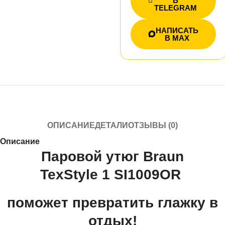
В
TELEGRAM
НАПИСАТЬ
В MAX
ОПИСАНИЕ
ДЕТАЛИ
ОТЗЫВЫ (0)
Описание
Паровой утюг Braun
TexStyle 1
SI1009OR
поможет превратить глажку в
отдых!