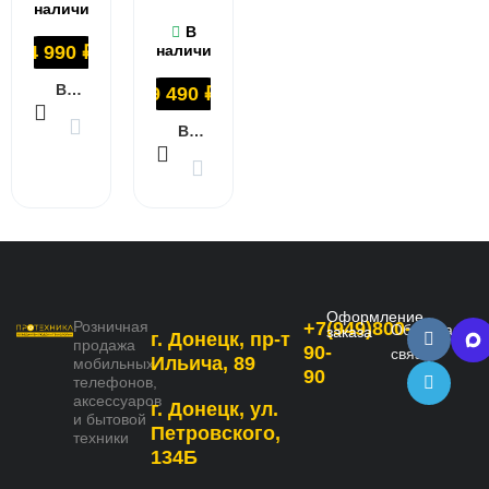
наличии
В
4 990
₽
наличии
В КОРЗИНУ
9 490
₽
В КОРЗИНУ
Оформление
Розничная
+7(949)800-
Обратная
заказа
г. Донецк, пр-т
продажа
90-
связь
Ильича, 89
мобильных
90
телефонов,
аксессуаров
г. Донецк, ул.
и бытовой
Петровского,
техники
134Б