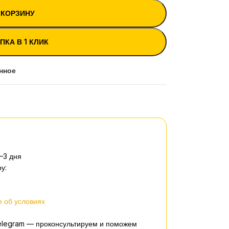
 КОРЗИНУ
ПКА В 1 КЛИК
нное
–3 дня
у:
 об условиях
elegram — проконсультируем и поможем