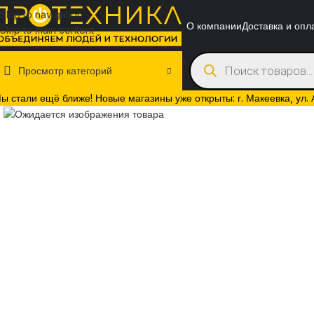
Skip to navigation
О компании
Доставка и опл
Skip to main content
Просмотр категорий
Нажмите, чтобы увеличить
ы стали ещё ближе! Новые магазины уже открыты: г. Макеевка, ул. Ак