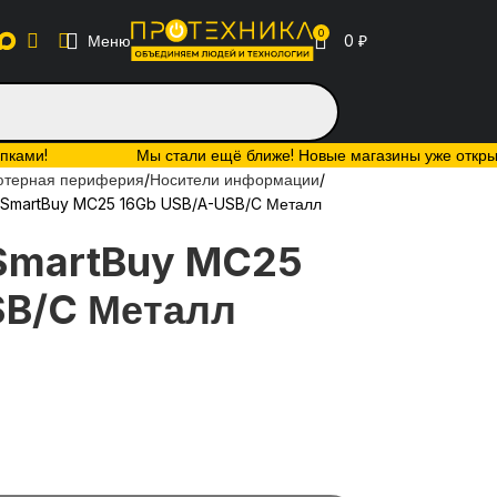
0
Меню
0
₽
упками!
Мы стали ещё ближе! Новые магазины уже открыты:
ютерная периферия
Носители информации
0 SmartBuy MC25 16Gb USB/A-USB/C Металл
 SmartBuy MC25
SB/C Металл