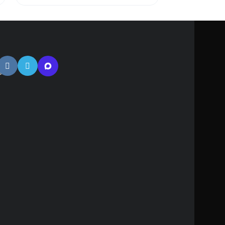
атная
ь