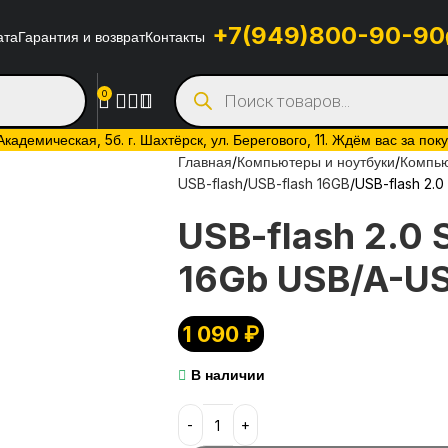
+7(949)800-90-90
ата
Гарантия и возврат
Контакты
0
адемическая, 5б. г. Шахтёрск, ул. Берегового, 11. Ждём вас за пок
Главная
Компьютеры и ноутбуки
Компь
USB-flash
USB-flash 16GB
USB-flash 2.
USB-flash 2.0
16Gb USB/A-U
1 090
₽
В наличии