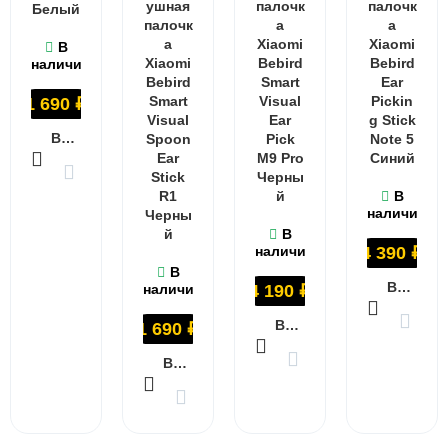
ушная
палочк
палочк
Белый
палочк
а
а
а
Xiaomi
Xiaomi
В
Xiaomi
Bebird
Bebird
наличии
Bebird
Smart
Ear
Smart
Visual
Pickin
1 690
₽
Visual
Ear
g Stick
В КОРЗИНУ
Spoon
Pick
Note 5
Ear
M9 Pro
Синий
Stick
Черны
R1
й
В
наличии
Черны
й
В
наличии
4 390
₽
В
В КОРЗИНУ
наличии
4 190
₽
В КОРЗИНУ
1 690
₽
В КОРЗИНУ