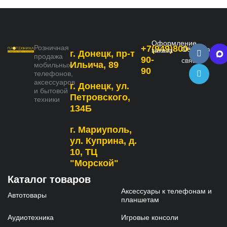
Оформление
Розничная
+7(949)800-
Обратная
заказа
г. Донецк, пр-т
продажа
90-
связь
Ильича, 89
мобильных
90
телефонов,
аксессуаров
г. Донецк, ул.
и бытовой
Петровского,
техники
134Б
г. Мариуполь,
ул. Куприна, д.
10, ТЦ
"Морской"
Каталог товаров
Аксессуары к телефонам и
Автотовары
планшетам
Аудиотехника
Игровые консоли