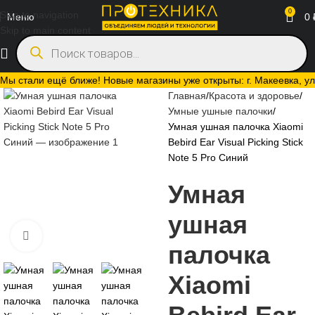
0
Skip to navigation
Меню
0
Skip to main content
Мы стали ещё ближе! Новые магазины уже открыты: г. Макеевка, ул.
Главная
Красота и здоровье
Умные ушные палочки
Умная ушная палочка Xiaomi
Bebird Ear Visual Picking Stick
Note 5 Pro Синий
Умная
ушная
Нажмите, чтобы увеличить
палочка
Xiaomi