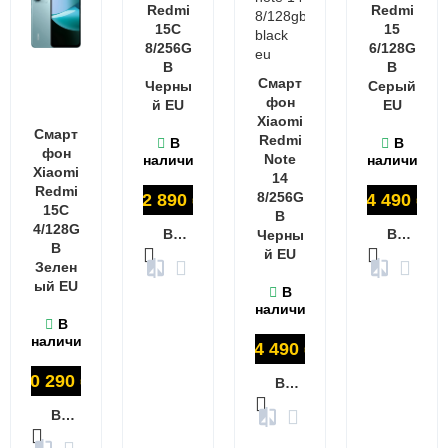
Redmi
Redmi
15C
15
8/256G
6/128G
B
B
Смарт
Черны
Серый
фон
й EU
EU
Xiaomi
Смарт
Redmi
В
В
фон
Note
наличии
наличии
Xiaomi
14
Redmi
8/256G
12 890
₽
14 490
₽
15C
B
4/128G
В КОРЗИНУ
В КОРЗИНУ
Черны
B
й EU
Зелен
ый EU
В
наличии
В
наличии
14 490
₽
10 290
₽
В КОРЗИНУ
В КОРЗИНУ