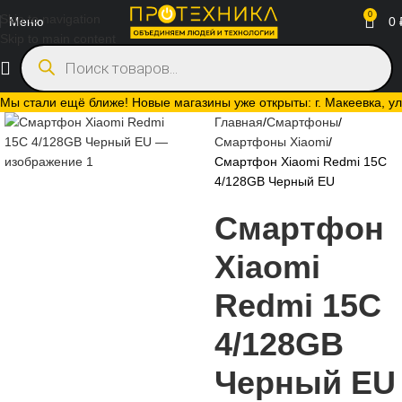
0
Skip to navigation
Меню
0
Skip to main content
Мы стали ещё ближе! Новые магазины уже открыты: г. Макеевка, ул.
Главная
Смартфоны
Смартфоны Xiaomi
Смартфон Xiaomi Redmi 15C
4/128GB Черный EU
Смартфон
Xiaomi
Redmi 15C
4/128GB
Черный EU