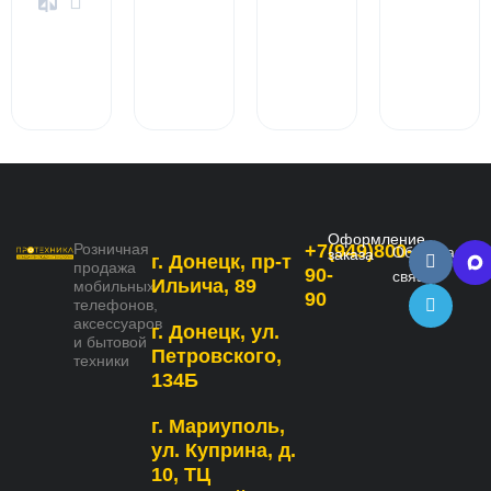
Оформление
Розничная
+7(949)800-
Обратная
заказа
г. Донецк, пр-т
продажа
90-
связь
Ильича, 89
мобильных
90
телефонов,
аксессуаров
г. Донецк, ул.
и бытовой
Петровского,
техники
134Б
г. Мариуполь,
ул. Куприна, д.
10, ТЦ