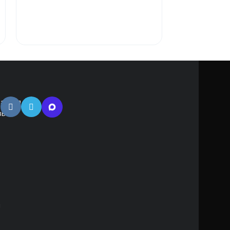
В КОРЗИ
атная
зь
м