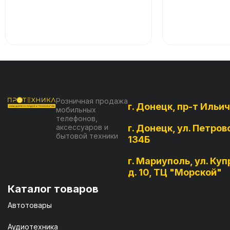
Розничная продажа
г. Донецк, пр-т Ильич
мобильных
телефонов,
аксессуаров и
г. Донецк, ул. Петров
бытовой техники
134Б
г. Мариуполь, ул. Куп
д. 10, ТЦ "Морской"
Каталог товаров
Автотовары
Аудиотехника