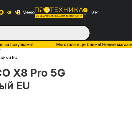
0
Меню
0
₽
ас за покупками!
Мы стали ещё ближе! Новые магазины 
ерный EU
O X8 Pro 5G
ый EU