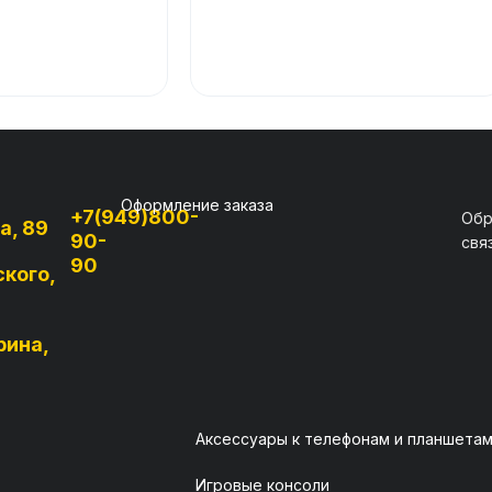
Оформление заказа
+7(949)800-
Обр
а, 89
90-
свя
90
ского,
рина,
Аксессуары к телефонам и планшета
Игровые консоли