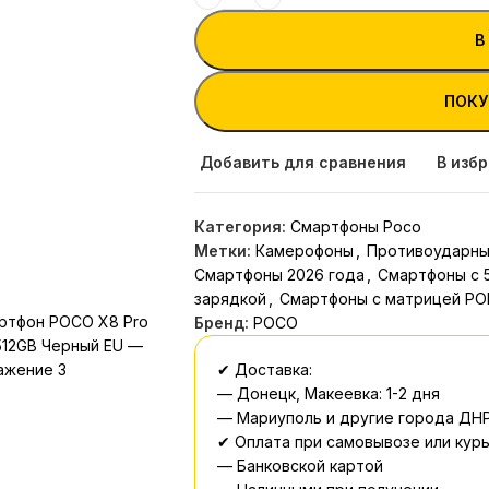
В
ПОКУ
Добавить для сравнения
В изб
Категория:
Смартфоны Poco
Метки:
Камерофоны
,
Противоударны
Смартфоны 2026 года
,
Смартфоны с 
зарядкой
,
Смартфоны с матрицей PO
Бренд:
POCO
✔ Доставка:
— Донецк, Макеевка: 1-2 дня
— Мариуполь и другие города ДНР
✔ Оплата при самовывозе или курь
— Банковской картой